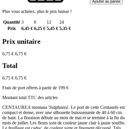
Ajouter au panier
Plus vous achetez, plus le prix baisse !
Quantité
3
6
12
24
Prix
6,45 €
6,25 €
5,45 €
5,35 €
Prix unitaire
6,75 €
6,75 €
Total
6,75 €
6,75 €
Frais de port offerts à partir de 199 €
Montant total TTC des articles
CENTAUREA montana 'Sulphurea'. Le port de cette Centaurée est
compact et dense, avec une silhouette buissonnante de 40 à 60 cm
de haut. La floraison débute au mois de mai et se termine à la fin du
mois de juillet. Les fleurs sont de couleur jaune clair à jaune souffre.
Le feuillage est caduc, de couleur verte et finement découpé. Très