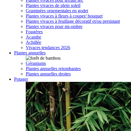
Plantes vivaces pour terrain sec
Plantes vivaces de plein soleil
Graminées ornementales en godet
Plantes vivaces à fleurs à couper/ bouquet
Plantes vivaces à feuillage décoratif et/ou persistant
Plantes vivaces pour mi-ombre
Fougères
Acanthe
Achillée
Vivaces tendances 2026
Plantes annuelles
Géraniums
Plantes annuelles retombantes
Plantes annuelles droites
Potager