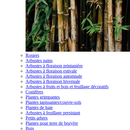
Rosiers
Arbustes nains
Arbustes à floraison printanière
Arbustes à floraison estivale
Arbustes à floraison automnale
Arbustes à floraison hivernale
Arbustes à fruits et bois et feuillage décoratifs
Conifères
Plantes grimpantes
Plantes tapissantes/couvre-sols
Plantes de haie
Arbustes à feuillage persistant
Petits arbres
Plantes pour terre de bruyère
Buis