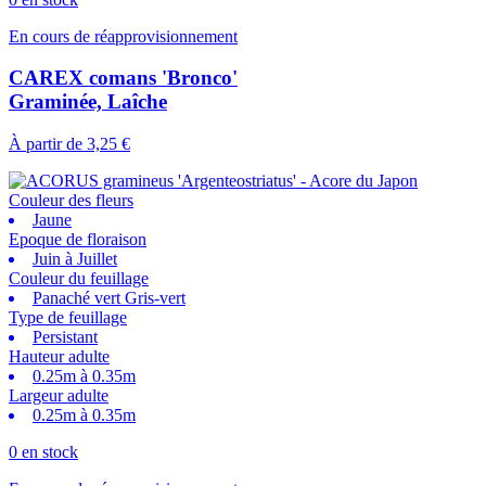
En cours de réapprovisionnement
CAREX comans 'Bronco'
Graminée, Laîche
À partir de
3,25 €
Couleur des fleurs
Jaune
Epoque de floraison
Juin à Juillet
Couleur du feuillage
Panaché vert Gris-vert
Type de feuillage
Persistant
Hauteur adulte
0.25m à 0.35m
Largeur adulte
0.25m à 0.35m
0 en stock