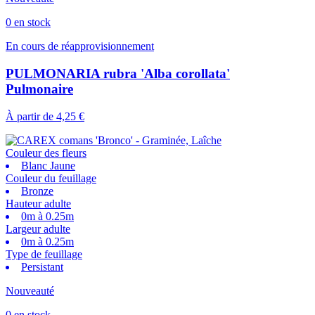
0 en stock
En cours de réapprovisionnement
PULMONARIA rubra 'Alba corollata'
Pulmonaire
À partir de
4,25 €
Couleur des fleurs
Blanc Jaune
Couleur du feuillage
Bronze
Hauteur adulte
0m à 0.25m
Largeur adulte
0m à 0.25m
Type de feuillage
Persistant
Nouveauté
0 en stock