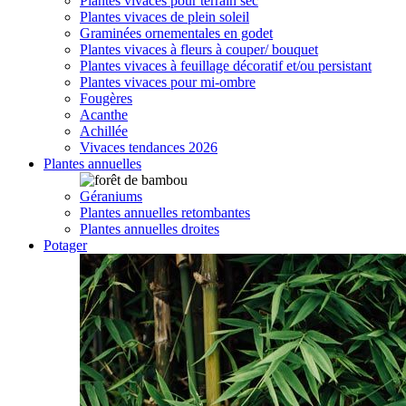
Plantes vivaces pour terrain sec
Plantes vivaces de plein soleil
Graminées ornementales en godet
Plantes vivaces à fleurs à couper/ bouquet
Plantes vivaces à feuillage décoratif et/ou persistant
Plantes vivaces pour mi-ombre
Fougères
Acanthe
Achillée
Vivaces tendances 2026
Plantes annuelles
Géraniums
Plantes annuelles retombantes
Plantes annuelles droites
Potager