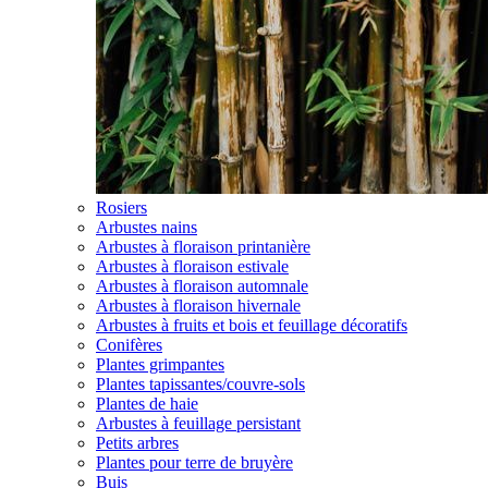
Rosiers
Arbustes nains
Arbustes à floraison printanière
Arbustes à floraison estivale
Arbustes à floraison automnale
Arbustes à floraison hivernale
Arbustes à fruits et bois et feuillage décoratifs
Conifères
Plantes grimpantes
Plantes tapissantes/couvre-sols
Plantes de haie
Arbustes à feuillage persistant
Petits arbres
Plantes pour terre de bruyère
Buis