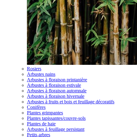
Rosiers
Arbustes nains
Arbustes à floraison printanière
Arbustes à floraison estivale
Arbustes à floraison automnale
Arbustes à floraison hivernale
Arbustes à fruits et bois et feuillage décoratifs
Conifères
Plantes grimpantes
Plantes tapissantes/couvre-sols
Plantes de haie
Arbustes à feuillage persistant
Petits arbres