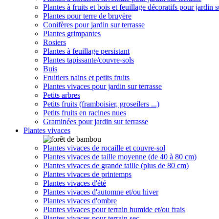
Plantes à fruits et bois et feuillage décoratifs pour jardin s
Plantes pour terre de bruyère
Conifères pour jardin sur terrasse
Plantes grimpantes
Rosiers
Plantes à feuillage persistant
Plantes tapissante/couvre-sols
Buis
Fruitiers nains et petits fruits
Plantes vivaces pour jardin sur terrasse
Petits arbres
Petits fruits (framboisier, groseilers ...)
Petits fruits en racines nues
Graminées pour jardin sur terrasse
Plantes vivaces
Plantes vivaces de rocaille et couvre-sol
Plantes vivaces de taille moyenne (de 40 à 80 cm)
Plantes vivaces de grande taille (plus de 80 cm)
Plantes vivaces de printemps
Plantes vivaces d'été
Plantes vivaces d'automne et/ou hiver
Plantes vivaces d'ombre
Plantes vivaces pour terrain humide et/ou frais
Plantes vivaces pour terrain sec