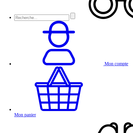
Mon compte
Mon panier