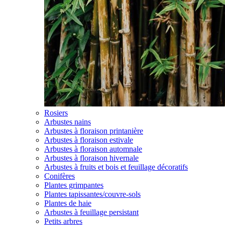
Rosiers
Arbustes nains
Arbustes à floraison printanière
Arbustes à floraison estivale
Arbustes à floraison automnale
Arbustes à floraison hivernale
Arbustes à fruits et bois et feuillage décoratifs
Conifères
Plantes grimpantes
Plantes tapissantes/couvre-sols
Plantes de haie
Arbustes à feuillage persistant
Petits arbres