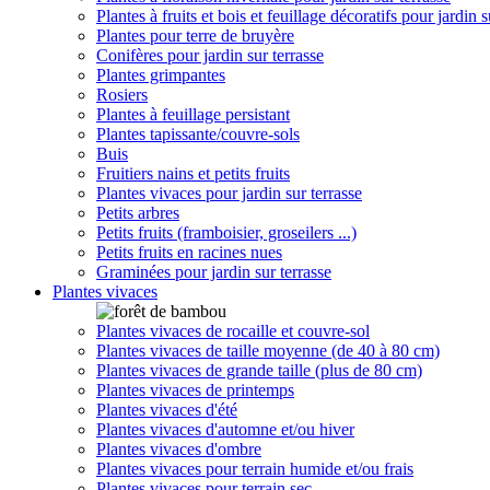
Plantes à fruits et bois et feuillage décoratifs pour jardin s
Plantes pour terre de bruyère
Conifères pour jardin sur terrasse
Plantes grimpantes
Rosiers
Plantes à feuillage persistant
Plantes tapissante/couvre-sols
Buis
Fruitiers nains et petits fruits
Plantes vivaces pour jardin sur terrasse
Petits arbres
Petits fruits (framboisier, groseilers ...)
Petits fruits en racines nues
Graminées pour jardin sur terrasse
Plantes vivaces
Plantes vivaces de rocaille et couvre-sol
Plantes vivaces de taille moyenne (de 40 à 80 cm)
Plantes vivaces de grande taille (plus de 80 cm)
Plantes vivaces de printemps
Plantes vivaces d'été
Plantes vivaces d'automne et/ou hiver
Plantes vivaces d'ombre
Plantes vivaces pour terrain humide et/ou frais
Plantes vivaces pour terrain sec