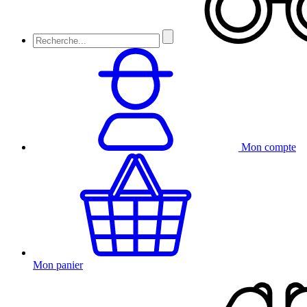
Mon compte
Mon panier