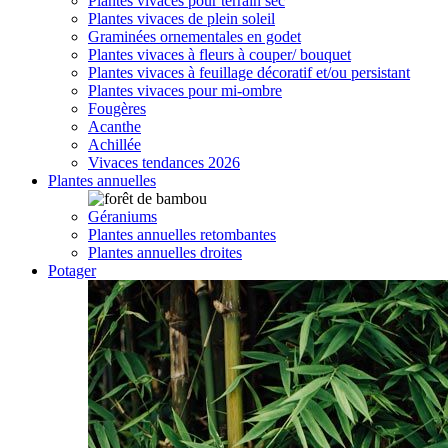
Plantes vivaces pour terrain sec
Plantes vivaces de plein soleil
Graminées ornementales en godet
Plantes vivaces à fleurs à couper/ bouquet
Plantes vivaces à feuillage décoratif et/ou persistant
Plantes vivaces pour mi-ombre
Fougères
Acanthe
Achillée
Vivaces tendances 2026
Plantes annuelles
Géraniums
Plantes annuelles retombantes
Plantes annuelles droites
Potager