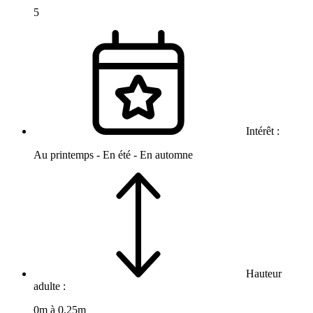
5
Intérêt :
Au printemps - En été - En automne
Hauteur
adulte :
0m à 0.25m