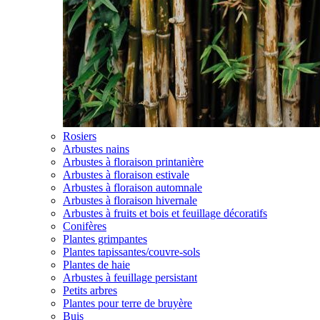
Rosiers
Arbustes nains
Arbustes à floraison printanière
Arbustes à floraison estivale
Arbustes à floraison automnale
Arbustes à floraison hivernale
Arbustes à fruits et bois et feuillage décoratifs
Conifères
Plantes grimpantes
Plantes tapissantes/couvre-sols
Plantes de haie
Arbustes à feuillage persistant
Petits arbres
Plantes pour terre de bruyère
Buis