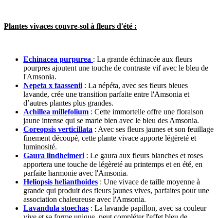
Plantes vivaces couvre-sol à fleurs d'été :
Echinacea purpurea
: La grande échinacée aux fleurs
pourpres ajoutent une touche de contraste vif avec le bleu de
l'Amsonia.
Nepeta x faassenii
: La népéta, avec ses fleurs bleues
lavande, crée une transition parfaite entre l'Amsonia et
d’autres plantes plus grandes.
Achillea millefolium
: Cette immortelle offre une floraison
jaune intense qui se marie bien avec le bleu des Amsonia.
Coreopsis verticillata
: Avec ses fleurs jaunes et son feuillage
finement découpé, cette plante vivace apporte légèreté et
luminosité.
Gaura lindheimeri
: Le gaura aux fleurs blanches et roses
apportera une touche de légèreté au printemps et en été, en
parfaite harmonie avec l'Amsonia.
Heliopsis helianthoides
: Une vivace de taille moyenne à
grande qui produit des fleurs jaunes vives, parfaites pour une
association chaleureuse avec l'Amsonia.
Lavandula stoechas
: La lavande papillon, avec sa couleur
vive et sa forme unique, peut compléter l'effet bleu de