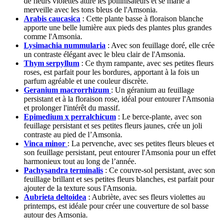
de fleurs violettes attire les pollinisateurs et se marie à
merveille avec les tons bleus de l'Amsonia.
Arabis caucasica
: Cette plante basse à floraison blanche
apporte une belle lumière aux pieds des plantes plus grandes
comme l'Amsonia.
Lysimachia nummularia
: Avec son feuillage doré, elle crée
un contraste élégant avec le bleu clair de l'Amsonia.
Thym serpyllum
: Ce thym rampante, avec ses petites fleurs
roses, est parfait pour les bordures, apportant à la fois un
parfum agréable et une couleur discrète.
Geranium macrorrhizum
: Un géranium au feuillage
persistant et à la floraison rose, idéal pour entourer l'Amsonia
et prolonger l'intérêt du massif.
Epimedium x perralchicum
: Le berce-plante, avec son
feuillage persistant et ses petites fleurs jaunes, crée un joli
contraste au pied de l’Amsonia.
Vinca minor
: La pervenche, avec ses petites fleurs bleues et
son feuillage persistant, peut entourer l'Amsonia pour un effet
harmonieux tout au long de l’année.
Pachysandra terminalis
: Ce couvre-sol persistant, avec son
feuillage brillant et ses petites fleurs blanches, est parfait pour
ajouter de la texture sous l'Amsonia.
Aubrieta deltoidea
: Aubriète, avec ses fleurs violettes au
printemps, est idéale pour créer une couverture de sol basse
autour des Amsonia.