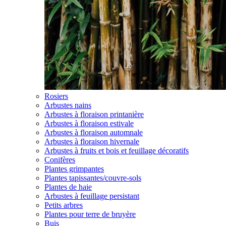
Rosiers
Arbustes nains
Arbustes à floraison printanière
Arbustes à floraison estivale
Arbustes à floraison automnale
Arbustes à floraison hivernale
Arbustes à fruits et bois et feuillage décoratifs
Conifères
Plantes grimpantes
Plantes tapissantes/couvre-sols
Plantes de haie
Arbustes à feuillage persistant
Petits arbres
Plantes pour terre de bruyère
Buis