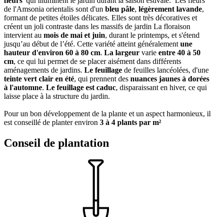
fleurs
qui illuminent le jardin durant la saison estivale. Les fleurs
de l'Amsonia orientalis sont d'un
bleu pâle
,
légèrement lavande
,
formant de petites étoiles délicates. Elles sont très décoratives et
créent un joli contraste dans les massifs de jardin La floraison
intervient au
mois de mai et juin
, durant le printemps, et s'étend
jusqu’au début de l’été. Cette variété atteint généralement
une
hauteur d'environ 60 à 80 cm
.
La largeur
varie
entre 40 à 50
cm
, ce qui lui permet de se placer aisément dans différents
aménagements de jardins.
Le feuillage
de feuilles lancéolées, d'une
teinte vert clair en été
, qui prennent des
nuances jaunes à dorées
à l'automne
.
Le feuillage est caduc
, disparaissant en hiver, ce qui
laisse place à la structure du jardin.
Pour un bon développement de la plante et un aspect harmonieux, il
est conseillé de planter environ
3 à 4 plants par m²
Conseil de plantation