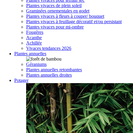
Plantes vivaces pour terrain sec
Plantes vivaces de plein soleil
Graminées ornementales en godet
Plantes vivaces à fleurs à couper/ bouquet
Plantes vivaces à feuillage décoratif et/ou persistant
Plantes vivaces pour mi-ombre
Fougères
Acanthe
Achillée
Vivaces tendances 2026
Plantes annuelles
Géraniums
Plantes annuelles retombantes
Plantes annuelles droites
Potager