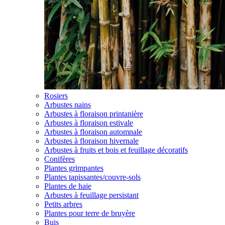
Rosiers
Arbustes nains
Arbustes à floraison printanière
Arbustes à floraison estivale
Arbustes à floraison automnale
Arbustes à floraison hivernale
Arbustes à fruits et bois et feuillage décoratifs
Conifères
Plantes grimpantes
Plantes tapissantes/couvre-sols
Plantes de haie
Arbustes à feuillage persistant
Petits arbres
Plantes pour terre de bruyère
Buis