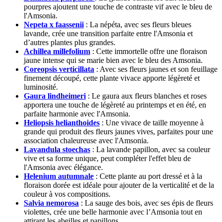
pourpres ajoutent une touche de contraste vif avec le bleu de
l'Amsonia.
Nepeta x faassenii
: La népéta, avec ses fleurs bleues
lavande, crée une transition parfaite entre l'Amsonia et
d’autres plantes plus grandes.
Achillea millefolium
: Cette immortelle offre une floraison
jaune intense qui se marie bien avec le bleu des Amsonia.
Coreopsis verticillata
: Avec ses fleurs jaunes et son feuillage
finement découpé, cette plante vivace apporte légèreté et
luminosité.
Gaura lindheimeri
: Le gaura aux fleurs blanches et roses
apportera une touche de légèreté au printemps et en été, en
parfaite harmonie avec l'Amsonia.
Heliopsis helianthoides
: Une vivace de taille moyenne à
grande qui produit des fleurs jaunes vives, parfaites pour une
association chaleureuse avec l'Amsonia.
Lavandula stoechas
: La lavande papillon, avec sa couleur
vive et sa forme unique, peut compléter l'effet bleu de
l'Amsonia avec élégance.
Helenium autumnale
: Cette plante au port dressé et à la
floraison dorée est idéale pour ajouter de la verticalité et de la
couleur à vos compositions.
Salvia nemorosa
: La sauge des bois, avec ses épis de fleurs
violettes, crée une belle harmonie avec l’Amsonia tout en
attirant les abeilles et papillons.