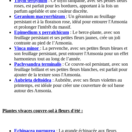
Thym serpyllum
: Ce thym rampante, avec ses petites fleurs
roses, est parfait pour les bordures, apportant à la fois un
parfum agréable et une couleur discrète.
Geranium macrorrhizum
: Un géranium au feuillage
persistant et à la floraison rose, idéal pour entourer l'Amsonia
et prolonger l'intérêt du massif.
Epimedium x perralchicum
: Le berce-plante, avec son
feuillage persistant et ses petites fleurs jaunes, crée un joli
contraste au pied de l’Amsonia.
Vinca minor
: La pervenche, avec ses petites fleurs bleues et
son feuillage persistant, peut entourer l'Amsonia pour un effet
harmonieux tout au long de l’année.
Pachysandra terminalis
: Ce couvre-sol persistant, avec son
feuillage brillant et ses petites fleurs blanches, est parfait pour
ajouter de la texture sous l'Amsonia.
Aubrieta deltoidea
: Aubriète, avec ses fleurs violettes au
printemps, est idéale pour créer une couverture de sol basse
autour des Amsonia.
Plantes vivaces couvre-sol à fleurs d'été :
Echinacea purpurea
: La grande échinacée aux fleurs