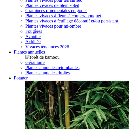
Plantes vivaces pour terrain sec
Plantes vivaces de plein soleil
Graminées ornementales en godet
Plantes vivaces à fleurs à couper/ bouquet
Plantes vivaces à feuillage décoratif et/ou persistant
Plantes vivaces pour mi-ombre
Fougères
Acanthe
Achillée
Vivaces tendances 2026
Plantes annuelles
Géraniums
Plantes annuelles retombantes
Plantes annuelles droites
Potager