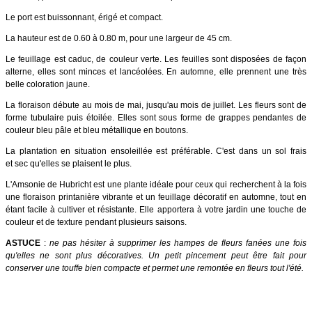
Le port est buissonnant, érigé et compact.
La hauteur est de 0.60 à 0.80 m, pour une largeur de 45 cm.
Le feuillage est caduc, de couleur verte. Les feuilles sont disposées de façon
alterne, elles sont minces et lancéolées. En automne, elle prennent une très
belle coloration jaune.
La floraison débute au mois de mai, jusqu'au mois de juillet. Les fleurs sont de
forme tubulaire puis étoilée. Elles sont sous forme de grappes pendantes de
couleur bleu pâle et bleu métallique en boutons.
La plantation en situation ensoleillée est préférable. C'est dans un sol frais
et sec qu'elles se plaisent le plus.
L'Amsonie de Hubricht est une plante idéale pour ceux qui recherchent à la fois
une floraison printanière vibrante et un feuillage décoratif en automne, tout en
étant facile à cultiver et résistante. Elle apportera à votre jardin une touche de
couleur et de texture pendant plusieurs saisons.
ASTUCE
:
ne pas hésiter à supprimer les hampes de fleurs fanées une fois
qu'elles ne sont plus décoratives. Un petit pincement peut être fait pour
conserver une touffe bien compacte et permet une remontée en fleurs tout l'été.