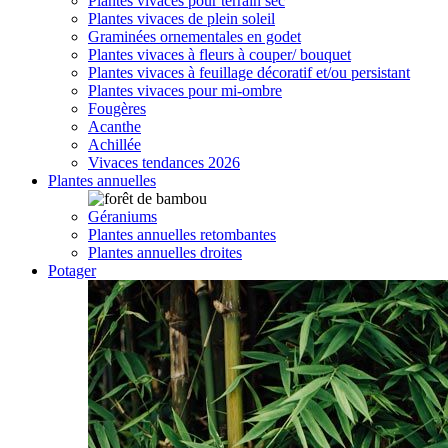
Plantes vivaces pour terrain sec
Plantes vivaces de plein soleil
Graminées ornementales en godet
Plantes vivaces à fleurs à couper/ bouquet
Plantes vivaces à feuillage décoratif et/ou persistant
Plantes vivaces pour mi-ombre
Fougères
Acanthe
Achillée
Vivaces tendances 2026
Plantes annuelles
Géraniums
Plantes annuelles retombantes
Plantes annuelles droites
Potager