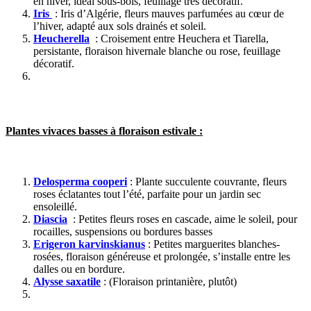
en hiver, idéal sous-bois, feuillage très décoratif.
Iris
: Iris d’Algérie, fleurs mauves parfumées au cœur de
l’hiver, adapté aux sols drainés et soleil.
Heucherella
: Croisement entre Heuchera et Tiarella,
persistante, floraison hivernale blanche ou rose, feuillage
décoratif.
Plantes vivaces basses à floraison estivale :
Delosperma cooperi
: Plante succulente couvrante, fleurs
roses éclatantes tout l’été, parfaite pour un jardin sec
ensoleillé.
Diascia
: Petites fleurs roses en cascade, aime le soleil, pour
rocailles, suspensions ou bordures basses
Erigeron karvinskianus
: Petites marguerites blanches-
rosées, floraison généreuse et prolongée, s’installe entre les
dalles ou en bordure.
Alysse saxatile
: (Floraison printanière, plutôt)