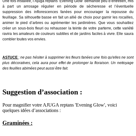
Une fois installée, l’Ajuga reptans ‘Evening Glow’ demande peu d’entretien, mis
à part un arrosage régulier en période de sécheresse et l’éventuelle
suppression des inflorescences fanées pour encourager la repousse du
feuillage. Sa silhouette basse en fait un allié de choix pour garnir les rocailles,
animer le pied d’arbres ou agrémenter les jardinières. Que vous souhaitiez
créer un sous-bois fleuri ou rehausser la teinte de votre parterre, cette variété
ravira les amateurs de couleurs subtiles et de jardins faciles à vivre. Elle saura
combler toutes vos envies.
ASTUCE
:
ne pas hésiter à supprimer les fleurs fanées une fois qu'elles ne sont
plus décoratives, cela aura pour effet de prolonger la floraison. Un nettoyage
des feuilles abimées peut aussi être fait.
Suggestion d’association :
Pour magnifier votre AJUGA reptans 'Evening Glow', voici
quelques idées d’associations :
Graminées :