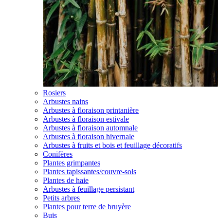
Rosiers
Arbustes nains
Arbustes à floraison printanière
Arbustes à floraison estivale
Arbustes à floraison automnale
Arbustes à floraison hivernale
Arbustes à fruits et bois et feuillage décoratifs
Conifères
Plantes grimpantes
Plantes tapissantes/couvre-sols
Plantes de haie
Arbustes à feuillage persistant
Petits arbres
Plantes pour terre de bruyère
Buis