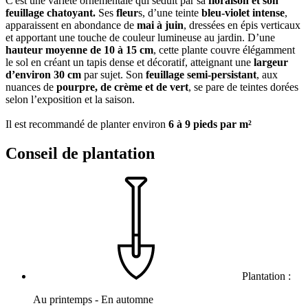
C'est une variété ornementale qui séduit par sa
floraison et son
feuillage chatoyant.
Ses
fleur
s, d’une teinte
bleu-violet intense
,
apparaissent en abondance de
mai à juin
, dressées en épis verticaux
et apportant une touche de couleur lumineuse au jardin. D’une
hauteur moyenne de 10 à 15 cm
, cette plante couvre élégamment
le sol en créant un tapis dense et décoratif, atteignant une
largeur
d’environ 30 cm
par sujet. Son
feuillage semi-persistant
, aux
nuances de
pourpre, de crème et de vert
, se pare de teintes dorées
selon l’exposition et la saison.
Il est recommandé de planter environ
6 à 9 pieds par m²
Conseil de plantation
Plantation :
Au printemps - En automne