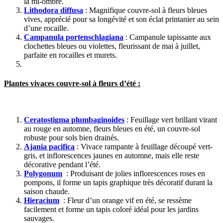
la mi-ombre.
Lithodora diffusa
: Magnifique couvre-sol à fleurs bleues
vives, apprécié pour sa longévité et son éclat printanier au sein
d’une rocaille.
Campanula portenschlagiana
: Campanule tapissante aux
clochettes bleues ou violettes, fleurissant de mai à juillet,
parfaite en rocailles et murets.
Plantes vivaces couvre-sol à fleurs d’été :
Ceratostigma plumbaginoides
: Feuillage vert brillant virant
au rouge en automne, fleurs bleues en été, un couvre-sol
robuste pour sols bien drainés.
Ajania pacifica
: Vivace rampante à feuillage découpé vert-
gris, et inflorescences jaunes en automne, mais elle reste
décorative pendant l’été.
Polygonum
: Produisant de jolies inflorescences roses en
pompons, il forme un tapis graphique très décoratif durant la
saison chaude.
Hieracium
: Fleur d’un orange vif en été, se ressème
facilement et forme un tapis coloré idéal pour les jardins
sauvages.