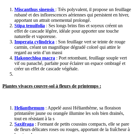
Miscanthus sinensis
: Très polyvalent, il propose un feuillage
rubané et des inflorescences aériennes qui persistent en hiver,
apportant un attrait ornemental prolongé.
Stipa tenuifolia
: Ses longs brins fins et soyeux créent un
effet de cascade légère, idéale pour apporter une touche
naturelle et vaporeuse.
Imperata cylindrica
: Son feuillage vert se teinte de rouge
carmin, créant un magnifique dégradé coloré qui attire le
regard au sein d’un massi
Hakonechloa macra
: Port retombant, feuillage souple vert
vif ou panaché, parfaite pour éclairer un espace ombragé et
créer un effet de cascade végétale.
Plantes vivaces couvre-sol à fleurs de printemps :
Helianthemum
: Appelé aussi Hélianthème, sa floraison
printanière jaune ou orangée illumine les sols bien drainés,
tout en résistant à la s
Saxifraga
: Formant de petits coussins compacts, elle se pare
de fleurs délicates roses ou rouges, apportant de la fraîcheur à