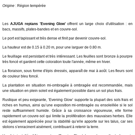
Origine
: Région tempérée
Les
AJUGA reptans 'Evening Glow'
offrent un large choix d'utilisation : en
bacs, massifs, plates-bandes et en couvre-sol.
Le port est tapissant et très dense et finit par devenir couvre-sol.
La hauteur est de 0.15 à 0.20 m, pour une larguer de 0.80 m.
Le feuillage est persistant et très intéressant. Les feuilles sont bronze à pourpre
très foncé et gardent cette coloration toute l'année, même en hiver.
La floraison, sous forme d'épis dressés, apparaît de mai à août. Les fleurs sont
de couleur bleu foncé.
La plantation en situation mi-ombragée à ombragée est recommandée, mais
une situation en plein soleil est également possible dans un sol plus frais.
Rustique et peu exigeante, ‘Evening Glow’ supporte la plupart des sols frais et
riches en humus, ainsi qu’une exposition mi-ombragée ou ensoleillée si le sol
reste suffisamment humide. Grâce à sa croissance vigoureuse, elle forme
rapidement un couvre-sol qui limite la prolifération des mauvaises herbes. Elle
est également appréciée pour la stabilité qu’elle apporte sur les talus, car ses
stolons s’enracinent aisément, contribuant à retenir la terre.