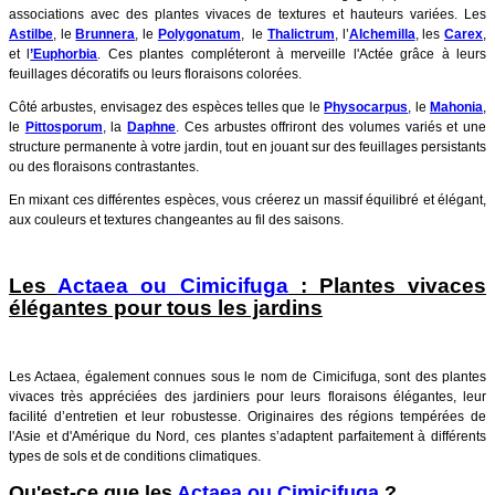
associations avec des plantes vivaces de textures et hauteurs variées. Les
Astilbe
, le
Brunnera
, le
Polygonatum
, le
Thalictrum
, l’
Alchemilla
, les
Carex
,
et l
’Euphorbia
. Ces plantes compléteront à merveille l'Actée grâce à leurs
feuillages décoratifs ou leurs floraisons colorées.
Côté arbustes, envisagez des espèces telles que le
Physocarpus
, le
Mahonia
,
le
Pittosporum
, la
Daphne
. Ces arbustes offriront des volumes variés et une
structure permanente à votre jardin, tout en jouant sur des feuillages persistants
ou des floraisons contrastantes.
En mixant ces différentes espèces, vous créerez un massif équilibré et élégant,
aux couleurs et textures changeantes au fil des saisons.
Les
Actaea ou Cimicifuga
: Plantes vivaces
élégantes pour tous les jardins
Les Actaea, également connues sous le nom de Cimicifuga, sont des plantes
vivaces très appréciées des jardiniers pour leurs floraisons élégantes, leur
facilité d’entretien et leur robustesse. Originaires des régions tempérées de
l'Asie et d'Amérique du Nord, ces plantes s’adaptent parfaitement à différents
types de sols et de conditions climatiques.
Qu'est-ce que les
Actaea ou Cimicifuga
?