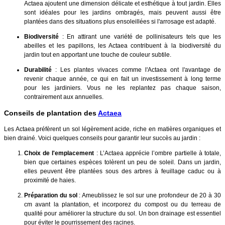
Actaea ajoutent une dimension délicate et esthétique à tout jardin. Elles
sont idéales pour les jardins ombragés, mais peuvent aussi être
plantées dans des situations plus ensoleillées si l'arrosage est adapté.
Biodiversité
: En attirant une variété de pollinisateurs tels que les
abeilles et les papillons, les Actaea contribuent à la biodiversité du
jardin tout en apportant une touche de couleur subtile.
Durabilité
: Les plantes vivaces comme l'Actaea ont l'avantage de
revenir chaque année, ce qui en fait un investissement à long terme
pour les jardiniers. Vous ne les replantez pas chaque saison,
contrairement aux annuelles.
Conseils de plantation des
Actaea
Les Actaea préfèrent un sol légèrement acide, riche en matières organiques et
bien drainé. Voici quelques conseils pour garantir leur succès au jardin :
Choix de l'emplacement
: L’Actaea apprécie l’ombre partielle à totale,
bien que certaines espèces tolèrent un peu de soleil. Dans un jardin,
elles peuvent être plantées sous des arbres à feuillage caduc ou à
proximité de haies.
Préparation du sol
: Ameublissez le sol sur une profondeur de 20 à 30
cm avant la plantation, et incorporez du compost ou du terreau de
qualité pour améliorer la structure du sol. Un bon drainage est essentiel
pour éviter le pourrissement des racines.