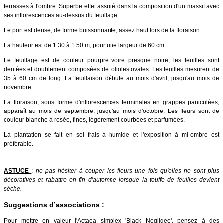
terrasses à l'ombre. Superbe effet assuré dans la composition d'un massif avec
ses inflorescences au-dessus du feuillage.
Le port est dense, de forme buissonnante, assez haut lors de la floraison.
La hauteur est de 1.30 à 1.50 m, pour une largeur de 60 cm.
Le feuillage est de couleur pourpre voire presque noire, les feuilles sont
dentées et doublement composées de folioles ovales. Les feuilles mesurent de
35 à 60 cm de long. La feuillaison débute au mois d'avril, jusqu'au mois de
novembre.
La floraison, sous forme d'inflorescences terminales en grappes paniculées,
apparaît au mois de septembre, jusqu'au mois d'octobre. Les fleurs sont de
couleur blanche à rosée, fines, légèrement courbées et parfumées.
La plantation se fait en sol frais à humide et l'exposition à mi-ombre est
préférable.
ASTUCE
:
ne pas hésiter à couper les fleurs une fois qu'elles ne sont plus
décoratives et rabattre en fin d'automne lorsque la touffe de feuilles devient
sèche.
Suggestions d’associations :
Pour mettre en valeur l'Actaea simplex 'Black Negligee', pensez à des