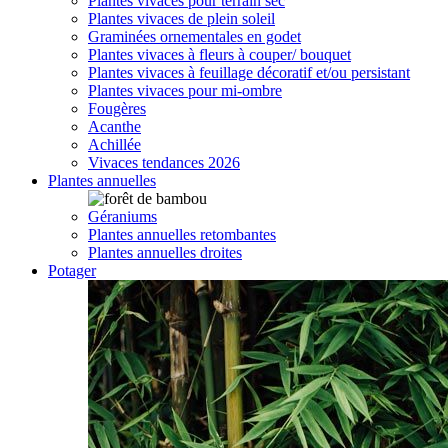
Plantes vivaces pour terrain sec
Plantes vivaces de plein soleil
Graminées ornementales en godet
Plantes vivaces à fleurs à couper/ bouquet
Plantes vivaces à feuillage décoratif et/ou persistant
Plantes vivaces pour mi-ombre
Fougères
Acanthe
Achillée
Vivaces tendances 2026
Plantes annuelles
Géraniums
Plantes annuelles retombantes
Plantes annuelles droites
Potager