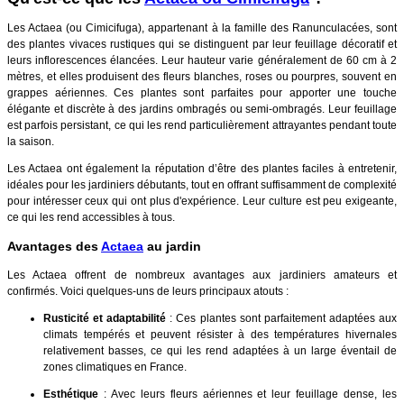
Les Actaea (ou Cimicifuga), appartenant à la famille des Ranunculacées, sont
des plantes vivaces rustiques qui se distinguent par leur feuillage décoratif et
leurs inflorescences élancées. Leur hauteur varie généralement de 60 cm à 2
mètres, et elles produisent des fleurs blanches, roses ou pourpres, souvent en
grappes aériennes. Ces plantes sont parfaites pour apporter une touche
élégante et discrète à des jardins ombragés ou semi-ombragés. Leur feuillage
est parfois persistant, ce qui les rend particulièrement attrayantes pendant toute
la saison.
Les Actaea ont également la réputation d’être des plantes faciles à entretenir,
idéales pour les jardiniers débutants, tout en offrant suffisamment de complexité
pour intéresser ceux qui ont plus d'expérience. Leur culture est peu exigeante,
ce qui les rend accessibles à tous.
Avantages des
Actaea
au jardin
Les Actaea offrent de nombreux avantages aux jardiniers amateurs et
confirmés. Voici quelques-uns de leurs principaux atouts :
Rusticité et adaptabilité
: Ces plantes sont parfaitement adaptées aux
climats tempérés et peuvent résister à des températures hivernales
relativement basses, ce qui les rend adaptées à un large éventail de
zones climatiques en France.
Esthétique
: Avec leurs fleurs aériennes et leur feuillage dense, les