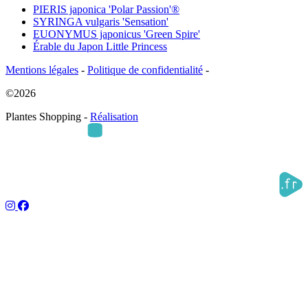
PIERIS japonica 'Polar Passion'®
SYRINGA vulgaris 'Sensation'
EUONYMUS japonicus 'Green Spire'
Érable du Japon Little Princess
Mentions légales
-
Politique de confidentialité
-
©2026
Plantes Shopping -
Réalisation