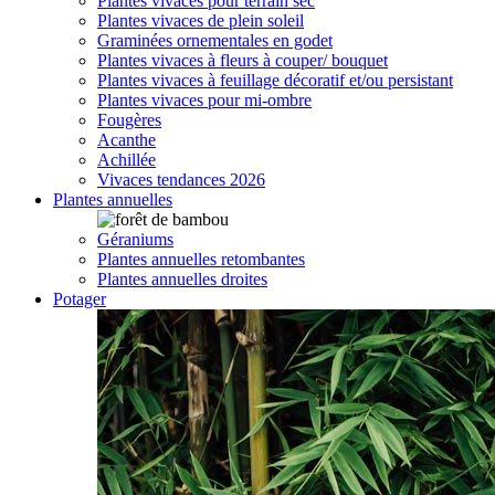
Plantes vivaces pour terrain sec
Plantes vivaces de plein soleil
Graminées ornementales en godet
Plantes vivaces à fleurs à couper/ bouquet
Plantes vivaces à feuillage décoratif et/ou persistant
Plantes vivaces pour mi-ombre
Fougères
Acanthe
Achillée
Vivaces tendances 2026
Plantes annuelles
Géraniums
Plantes annuelles retombantes
Plantes annuelles droites
Potager