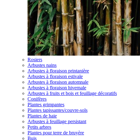
Rosiers
Arbustes nains
Arbustes à floraison printanière
Arbustes à floraison estivale
Arbustes à floraison automnale
Arbustes à floraison hivernale
Arbustes à fruits et bois et feuillage décoratifs
Conifères
Plantes grimpantes
Plantes tapissantes/couvre-sols
Plantes de haie
Arbustes à feuillage persistant
Petits arbres
Plantes pour terre de bruyère
Buis