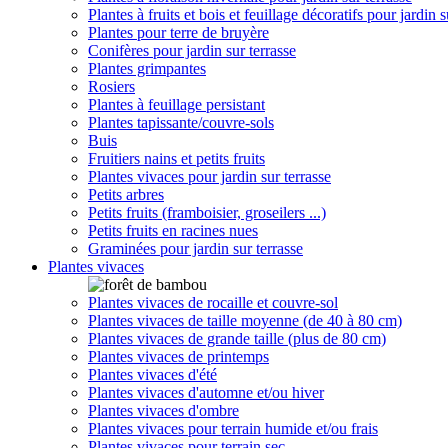
Plantes à fruits et bois et feuillage décoratifs pour jardin s
Plantes pour terre de bruyère
Conifères pour jardin sur terrasse
Plantes grimpantes
Rosiers
Plantes à feuillage persistant
Plantes tapissante/couvre-sols
Buis
Fruitiers nains et petits fruits
Plantes vivaces pour jardin sur terrasse
Petits arbres
Petits fruits (framboisier, groseilers ...)
Petits fruits en racines nues
Graminées pour jardin sur terrasse
Plantes vivaces
Plantes vivaces de rocaille et couvre-sol
Plantes vivaces de taille moyenne (de 40 à 80 cm)
Plantes vivaces de grande taille (plus de 80 cm)
Plantes vivaces de printemps
Plantes vivaces d'été
Plantes vivaces d'automne et/ou hiver
Plantes vivaces d'ombre
Plantes vivaces pour terrain humide et/ou frais
Plantes vivaces pour terrain sec