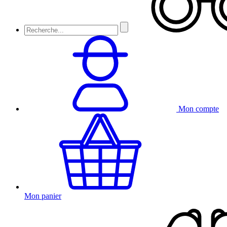
Mon compte
Mon panier