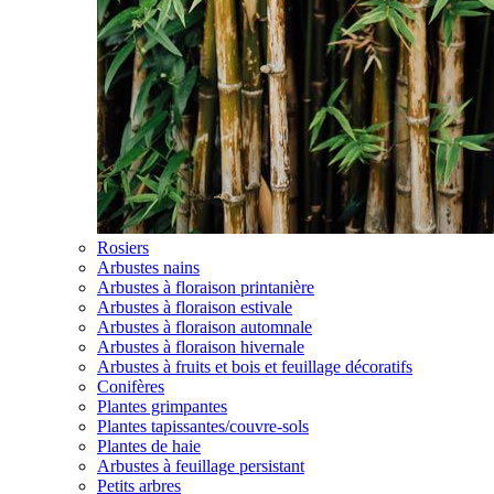
Rosiers
Arbustes nains
Arbustes à floraison printanière
Arbustes à floraison estivale
Arbustes à floraison automnale
Arbustes à floraison hivernale
Arbustes à fruits et bois et feuillage décoratifs
Conifères
Plantes grimpantes
Plantes tapissantes/couvre-sols
Plantes de haie
Arbustes à feuillage persistant
Petits arbres