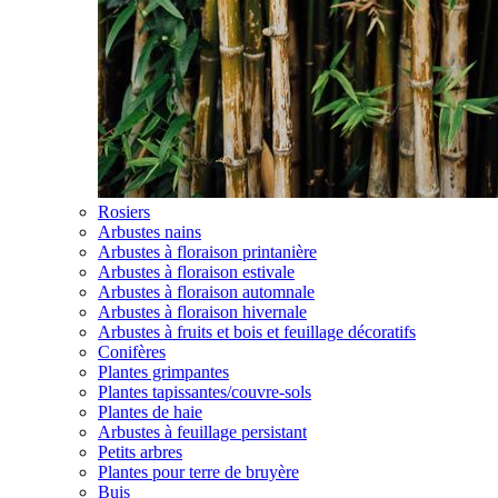
Rosiers
Arbustes nains
Arbustes à floraison printanière
Arbustes à floraison estivale
Arbustes à floraison automnale
Arbustes à floraison hivernale
Arbustes à fruits et bois et feuillage décoratifs
Conifères
Plantes grimpantes
Plantes tapissantes/couvre-sols
Plantes de haie
Arbustes à feuillage persistant
Petits arbres
Plantes pour terre de bruyère
Buis