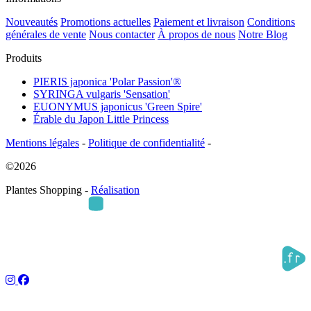
Nouveautés
Promotions actuelles
Paiement et livraison
Conditions
générales de vente
Nous contacter
À propos de nous
Notre Blog
Produits
PIERIS japonica 'Polar Passion'®
SYRINGA vulgaris 'Sensation'
EUONYMUS japonicus 'Green Spire'
Érable du Japon Little Princess
Mentions légales
-
Politique de confidentialité
-
©2026
Plantes Shopping -
Réalisation