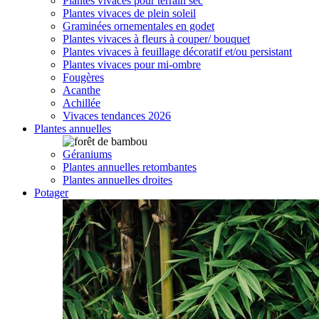
Plantes vivaces pour terrain sec
Plantes vivaces de plein soleil
Graminées ornementales en godet
Plantes vivaces à fleurs à couper/ bouquet
Plantes vivaces à feuillage décoratif et/ou persistant
Plantes vivaces pour mi-ombre
Fougères
Acanthe
Achillée
Vivaces tendances 2026
Plantes annuelles
Géraniums
Plantes annuelles retombantes
Plantes annuelles droites
Potager