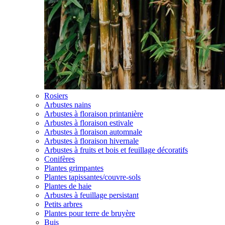
Rosiers
Arbustes nains
Arbustes à floraison printanière
Arbustes à floraison estivale
Arbustes à floraison automnale
Arbustes à floraison hivernale
Arbustes à fruits et bois et feuillage décoratifs
Conifères
Plantes grimpantes
Plantes tapissantes/couvre-sols
Plantes de haie
Arbustes à feuillage persistant
Petits arbres
Plantes pour terre de bruyère
Buis