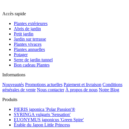
Accès rapide
Plantes extérieures
Abris de jardin
Petit jardin
Jardin sur terrasse
Plantes vivaces
Plantes annuelles
Potager
Serre de jardin tunnel
Bon cadeau Plantes
Informations
Nouveautés
Promotions actuelles
Paiement et livraison
Conditions
générales de vente
Nous contacter
À propos de nous
Notre Blog
Produits
PIERIS japonica 'Polar Passion'®
SYRINGA vulgaris 'Sensation'
EUONYMUS japonicus 'Green Spire'
Érable du Japon Little Princess