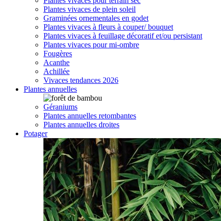
Plantes vivaces pour terrain sec
Plantes vivaces de plein soleil
Graminées ornementales en godet
Plantes vivaces à fleurs à couper/ bouquet
Plantes vivaces à feuillage décoratif et/ou persistant
Plantes vivaces pour mi-ombre
Fougères
Acanthe
Achillée
Vivaces tendances 2026
Plantes annuelles
Géraniums
Plantes annuelles retombantes
Plantes annuelles droites
Potager