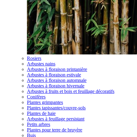
Rosiers
Arbustes nains
Arbustes à floraison printanière
Arbustes à floraison estivale
Arbustes à floraison automnale
Arbustes à floraison hivernale
Arbustes à fruits et bois et feuillage décoratifs
Conifères
Plantes grimpantes
Plantes tapissantes/couvre-sols
Plantes de haie
Arbustes à feuillage persistant
Petits arbres
Plantes pour terre de bruyère
Buis