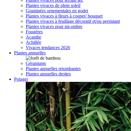
Plantes vivaces pour terrain sec
Plantes vivaces de plein soleil
Graminées ornementales en godet
Plantes vivaces à fleurs à couper/ bouquet
Plantes vivaces à feuillage décoratif et/ou persistant
Plantes vivaces pour mi-ombre
Fougères
Acanthe
Achillée
Vivaces tendances 2026
Plantes annuelles
Géraniums
Plantes annuelles retombantes
Plantes annuelles droites
Potager