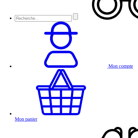
Mon compte
Mon panier