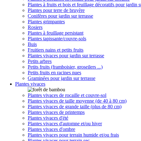
Plantes à fruits et bois et feuillage décoratifs pour jardin s
Plantes pour terre de bruyère
Conifères pour jardin sur terrasse
Plantes grimpantes
Rosiers
Plantes à feuillage persistant
Plantes tapissante/couvre-sols
Buis
Fruitiers nains et petits fruits
Plantes vivaces pour jardin sur terrasse
Petits arbres
Petits fruits (framboisier, groseilers ...)
Petits fruits en racines nues
Graminées pour jardin sur terrasse
Plantes vivaces
Plantes vivaces de rocaille et couvre-sol
Plantes vivaces de taille moyenne (de 40 à 80 cm)
Plantes vivaces de grande taille (plus de 80 cm)
Plantes vivaces de printemps
Plantes vivaces d'été
Plantes vivaces d'automne et/ou hiver
Plantes vivaces d'ombre
Plantes vivaces pour terrain humide et/ou frais
Plantes vivaces pour terrain sec