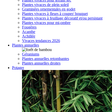
Plantes vivaces pour terrain sec
Plantes vivaces de plein soleil
Graminées ornementales en godet
Plantes vivaces à fleurs à couper/ bouquet
Plantes vivaces à feuillage décoratif et/ou persistant
Plantes vivaces pour mi-ombre
Fougères
Acanthe
Achillée
Vivaces tendances 2026
Plantes annuelles
Géraniums
Plantes annuelles retombantes
Plantes annuelles droites
Potager