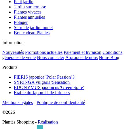
Petit jardin
Jardin sur terrasse
Plantes vivaces
Plantes annuelles
Potager
Serre de jardin tunnel
Bon cadeau Plantes
Informations
Nouveautés
Promotions actuelles
Paiement et livraison
Conditions
générales de vente
Nous contacter
À propos de nous
Notre Blog
Produits
PIERIS japonica 'Polar Passion'®
SYRINGA vulgaris 'Sensation'
EUONYMUS japonicus 'Green Spire'
Érable du Japon Little Princess
Mentions légales
-
Politique de confidentialité
-
©2026
Plantes Shopping -
Réalisation