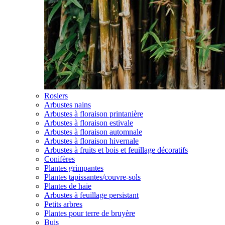
Rosiers
Arbustes nains
Arbustes à floraison printanière
Arbustes à floraison estivale
Arbustes à floraison automnale
Arbustes à floraison hivernale
Arbustes à fruits et bois et feuillage décoratifs
Conifères
Plantes grimpantes
Plantes tapissantes/couvre-sols
Plantes de haie
Arbustes à feuillage persistant
Petits arbres
Plantes pour terre de bruyère
Buis