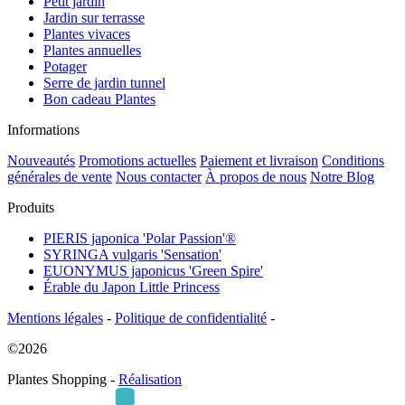
Petit jardin
Jardin sur terrasse
Plantes vivaces
Plantes annuelles
Potager
Serre de jardin tunnel
Bon cadeau Plantes
Informations
Nouveautés
Promotions actuelles
Paiement et livraison
Conditions
générales de vente
Nous contacter
À propos de nous
Notre Blog
Produits
PIERIS japonica 'Polar Passion'®
SYRINGA vulgaris 'Sensation'
EUONYMUS japonicus 'Green Spire'
Érable du Japon Little Princess
Mentions légales
-
Politique de confidentialité
-
©2026
Plantes Shopping -
Réalisation