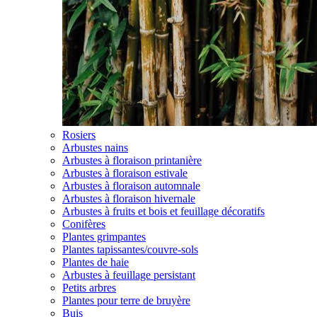
Rosiers
Arbustes nains
Arbustes à floraison printanière
Arbustes à floraison estivale
Arbustes à floraison automnale
Arbustes à floraison hivernale
Arbustes à fruits et bois et feuillage décoratifs
Conifères
Plantes grimpantes
Plantes tapissantes/couvre-sols
Plantes de haie
Arbustes à feuillage persistant
Petits arbres
Plantes pour terre de bruyère
Buis