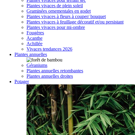
Plantes vivaces pour terrain sec
Plantes vivaces de plein soleil
Graminées ornementales en godet
Plantes vivaces à fleurs à couper/ bouquet
Plantes vivaces à feuillage décoratif et/ou persistant
Plantes vivaces pour mi-ombre
Fougères
Acanthe
Achillée
Vivaces tendances 2026
Plantes annuelles
Géraniums
Plantes annuelles retombantes
Plantes annuelles droites
Potager