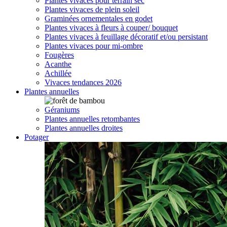
Plantes vivaces pour terrain sec
Plantes vivaces de plein soleil
Graminées ornementales en godet
Plantes vivaces à fleurs à couper/ bouquet
Plantes vivaces à feuillage décoratif et/ou persistant
Plantes vivaces pour mi-ombre
Fougères
Acanthe
Achillée
Vivaces tendances 2026
Plantes annuelles
Géraniums
Plantes annuelles retombantes
Plantes annuelles droites
Potager