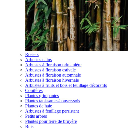
Rosiers
Arbustes nains
Arbustes à floraison printanière
Arbustes à floraison estivale
Arbustes à floraison automnale
Arbustes à floraison hivernale
Arbustes à fruits et bois et feuillage décoratifs
Conifères
Plantes grimpantes
Plantes tapissantes/couvre-sols
Plantes de haie
Arbustes à feuillage persistant
Petits arbres
Plantes pour terre de bruyère
Buis