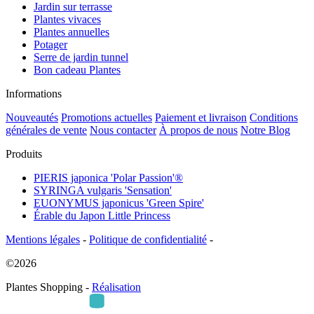
Jardin sur terrasse
Plantes vivaces
Plantes annuelles
Potager
Serre de jardin tunnel
Bon cadeau Plantes
Informations
Nouveautés
Promotions actuelles
Paiement et livraison
Conditions
générales de vente
Nous contacter
À propos de nous
Notre Blog
Produits
PIERIS japonica 'Polar Passion'®
SYRINGA vulgaris 'Sensation'
EUONYMUS japonicus 'Green Spire'
Érable du Japon Little Princess
Mentions légales
-
Politique de confidentialité
-
©2026
Plantes Shopping -
Réalisation