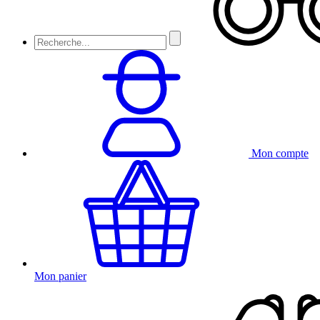
Mon compte
Mon panier