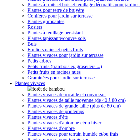
Plantes à fruits et bois et feuillage décoratifs pour jardin s
Plantes pour terre de bruyère
Conifères pour jardin sur terrasse
Plantes grimpantes
Rosiers
Plantes à feuillage persistant
Plantes tapissante/couvre-sols
Buis
Fruitiers nains et petits fruits
Plantes vivaces pour jardin sur terrasse
Petits arbres
Petits fruits (framboisier, groseilers ...)
Petits fruits en racines nues
Graminées pour jardin sur terrasse
Plantes vivaces
Plantes vivaces de rocaille et couvre-sol
Plantes vivaces de taille moyenne (de 40 à 80 cm)
Plantes vivaces de grande taille (plus de 80 cm)
Plantes vivaces de printemps
Plantes vivaces d'été
Plantes vivaces d'automne et/ou hiver
Plantes vivaces d'ombre
Plantes vivaces pour terrain humide et/ou frais
Plantes vivaces pour terrain sec