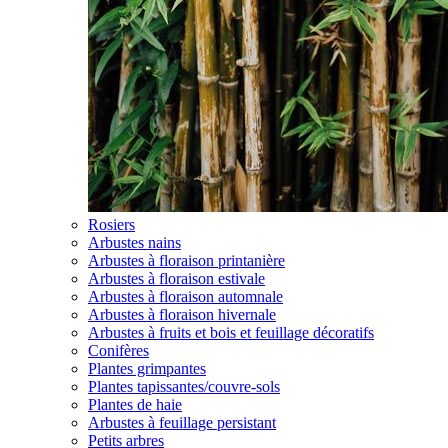
Rosiers
Arbustes nains
Arbustes à floraison printanière
Arbustes à floraison estivale
Arbustes à floraison automnale
Arbustes à floraison hivernale
Arbustes à fruits et bois et feuillage décoratifs
Conifères
Plantes grimpantes
Plantes tapissantes/couvre-sols
Plantes de haie
Arbustes à feuillage persistant
Petits arbres