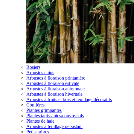
Rosiers
Arbustes nains
Arbustes à floraison printanière
Arbustes à floraison estivale
Arbustes à floraison automnale
Arbustes à floraison hivernale
Arbustes à fruits et bois et feuillage décoratifs
Conifères
Plantes grimpantes
Plantes tapissantes/couvre-sols
Plantes de haie
Arbustes à feuillage persistant
Petits arbres