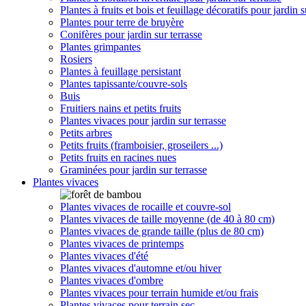
Plantes à fruits et bois et feuillage décoratifs pour jardin s
Plantes pour terre de bruyère
Conifères pour jardin sur terrasse
Plantes grimpantes
Rosiers
Plantes à feuillage persistant
Plantes tapissante/couvre-sols
Buis
Fruitiers nains et petits fruits
Plantes vivaces pour jardin sur terrasse
Petits arbres
Petits fruits (framboisier, groseilers ...)
Petits fruits en racines nues
Graminées pour jardin sur terrasse
Plantes vivaces
Plantes vivaces de rocaille et couvre-sol
Plantes vivaces de taille moyenne (de 40 à 80 cm)
Plantes vivaces de grande taille (plus de 80 cm)
Plantes vivaces de printemps
Plantes vivaces d'été
Plantes vivaces d'automne et/ou hiver
Plantes vivaces d'ombre
Plantes vivaces pour terrain humide et/ou frais
Plantes vivaces pour terrain sec