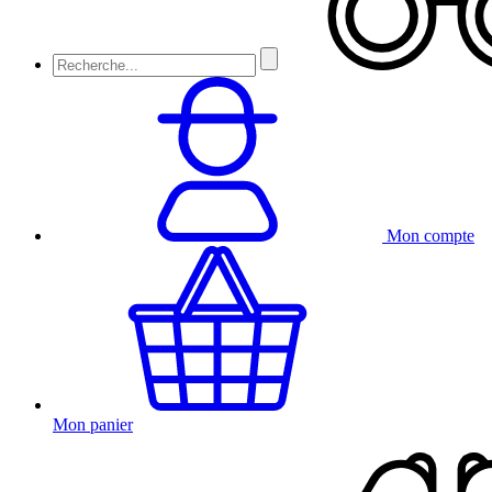
Mon compte
Mon panier