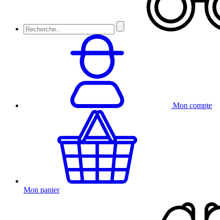
Mon compte
Mon panier