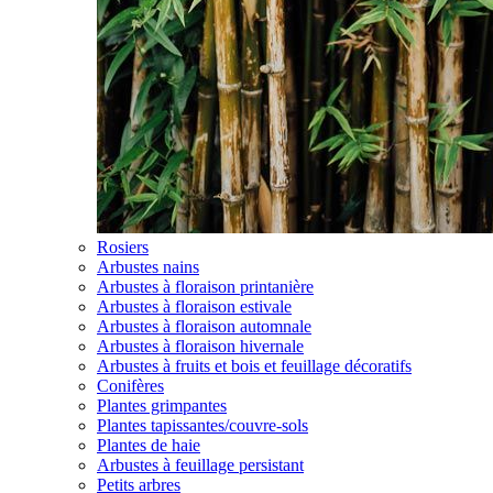
Rosiers
Arbustes nains
Arbustes à floraison printanière
Arbustes à floraison estivale
Arbustes à floraison automnale
Arbustes à floraison hivernale
Arbustes à fruits et bois et feuillage décoratifs
Conifères
Plantes grimpantes
Plantes tapissantes/couvre-sols
Plantes de haie
Arbustes à feuillage persistant
Petits arbres