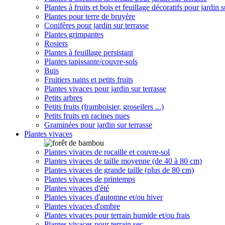
Plantes à fruits et bois et feuillage décoratifs pour jardin s
Plantes pour terre de bruyère
Conifères pour jardin sur terrasse
Plantes grimpantes
Rosiers
Plantes à feuillage persistant
Plantes tapissante/couvre-sols
Buis
Fruitiers nains et petits fruits
Plantes vivaces pour jardin sur terrasse
Petits arbres
Petits fruits (framboisier, groseilers ...)
Petits fruits en racines nues
Graminées pour jardin sur terrasse
Plantes vivaces
Plantes vivaces de rocaille et couvre-sol
Plantes vivaces de taille moyenne (de 40 à 80 cm)
Plantes vivaces de grande taille (plus de 80 cm)
Plantes vivaces de printemps
Plantes vivaces d'été
Plantes vivaces d'automne et/ou hiver
Plantes vivaces d'ombre
Plantes vivaces pour terrain humide et/ou frais
Plantes vivaces pour terrain sec