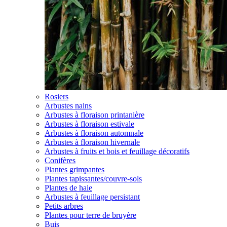
Rosiers
Arbustes nains
Arbustes à floraison printanière
Arbustes à floraison estivale
Arbustes à floraison automnale
Arbustes à floraison hivernale
Arbustes à fruits et bois et feuillage décoratifs
Conifères
Plantes grimpantes
Plantes tapissantes/couvre-sols
Plantes de haie
Arbustes à feuillage persistant
Petits arbres
Plantes pour terre de bruyère
Buis