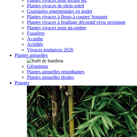
Plantes vivaces pour terrain sec
Plantes vivaces de plein soleil
Graminées ornementales en godet
Plantes vivaces à fleurs à couper/ bouquet
Plantes vivaces à feuillage décoratif et/ou persistant
Plantes vivaces pour mi-ombre
Fougères
Acanthe
Achillée
Vivaces tendances 2026
Plantes annuelles
Géraniums
Plantes annuelles retombantes
Plantes annuelles droites
Potager