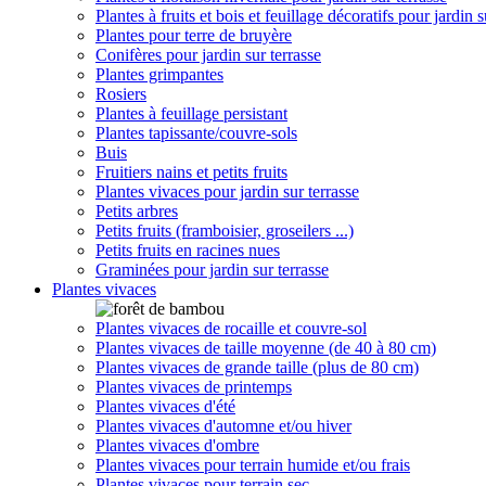
Plantes à fruits et bois et feuillage décoratifs pour jardin s
Plantes pour terre de bruyère
Conifères pour jardin sur terrasse
Plantes grimpantes
Rosiers
Plantes à feuillage persistant
Plantes tapissante/couvre-sols
Buis
Fruitiers nains et petits fruits
Plantes vivaces pour jardin sur terrasse
Petits arbres
Petits fruits (framboisier, groseilers ...)
Petits fruits en racines nues
Graminées pour jardin sur terrasse
Plantes vivaces
Plantes vivaces de rocaille et couvre-sol
Plantes vivaces de taille moyenne (de 40 à 80 cm)
Plantes vivaces de grande taille (plus de 80 cm)
Plantes vivaces de printemps
Plantes vivaces d'été
Plantes vivaces d'automne et/ou hiver
Plantes vivaces d'ombre
Plantes vivaces pour terrain humide et/ou frais
Plantes vivaces pour terrain sec