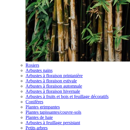
Rosiers
Arbustes nains
Arbustes à floraison printanière
Arbustes à floraison estivale
Arbustes à floraison automnale
Arbustes à floraison hivernale
Arbustes à fruits et bois et feuillage décoratifs
Conifères
Plantes grimpantes
Plantes tapissantes/couvre-sols
Plantes de haie
Arbustes à feuillage persistant
Petits arbres