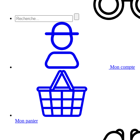
Mon compte
Mon panier