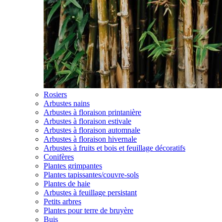
Rosiers
Arbustes nains
Arbustes à floraison printanière
Arbustes à floraison estivale
Arbustes à floraison automnale
Arbustes à floraison hivernale
Arbustes à fruits et bois et feuillage décoratifs
Conifères
Plantes grimpantes
Plantes tapissantes/couvre-sols
Plantes de haie
Arbustes à feuillage persistant
Petits arbres
Plantes pour terre de bruyère
Buis