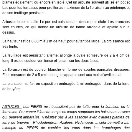
plantes également, ou encore en isolé. Cet un arbuste souvent utilisé en pot et
bac pour les terrasses pour profiter au maximum de la floraison au printemps et
de son feuillage persistant.
Arbuste de petite taille. Le port est buissonnant, dense puis étalé. Les branches
sont courtes, ce qui donne un arbuste de forme arrondie et aplatie sur le
dessus.
La hauteur est de 0.60 m à 1 m de haut, pour autant de large. La croissance est
très lente.
La feuillage est persistant, alterne, allongé à ovale et mesure de 2 à 4 cm de
long. Il est de couleur vert foncé et luisant sur les deux faces.
La floraison est de couleur blanche en forme de courtes panicules dressées.
Elles mesurent de 2 à 5 cm de long, et apparaissent aux mois d'avril et mai.
La plantation se fait en exposition ombragée à mi-ombragée, dans de la terre
de bruyère.
ASTUCES :
Les PIERIS ne nécessitent pas de taille pour la floraison ou la
formation. Par contre il faut de temps en temps supprimer les bois morts et secs
qui peuvent apparaître. N'hésitez pas à les associer avec d'autres plantes de
terre de bruyère : Rhododendron, Azalées, Hydangeas ... cela permettra par
exemple au PIERIS de combler les trous dans les branchages des