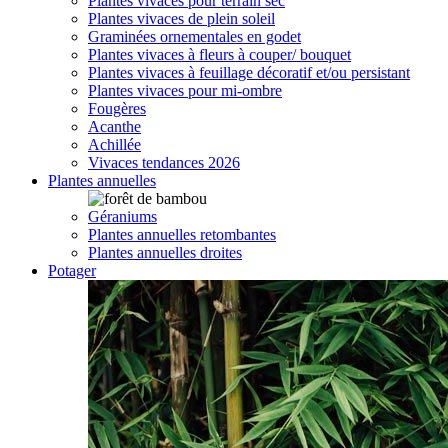
Plantes vivaces pour terrain sec
Plantes vivaces de plein soleil
Graminées ornementales en godet
Plantes vivaces à fleurs à couper/ bouquet
Plantes vivaces à feuillage décoratif et/ou persistant
Plantes vivaces pour mi-ombre
Fougères
Acanthe
Achillée
Vivaces tendances 2026
Plantes annuelles
Géraniums
Plantes annuelles retombantes
Plantes annuelles droites
Potager