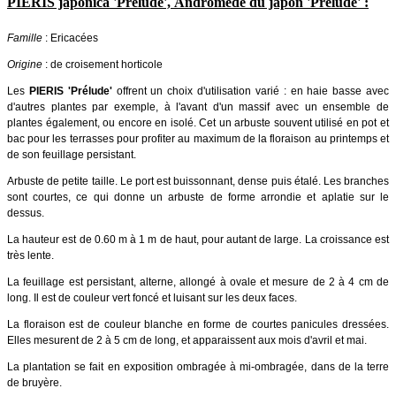
PIERIS japonica 'Prelude', Andromède du japon 'Prelude' :
Famille
: Ericacées
Origine
: de croisement horticole
Les
PIERIS 'Prélude'
offrent un choix d'utilisation varié : en haie basse avec
d'autres plantes par exemple, à l'avant d'un massif avec un ensemble de
plantes également, ou encore en isolé. Cet un arbuste souvent utilisé en pot et
bac pour les terrasses pour profiter au maximum de la floraison au printemps et
de son feuillage persistant.
Arbuste de petite taille. Le port est buissonnant, dense puis étalé. Les branches
sont courtes, ce qui donne un arbuste de forme arrondie et aplatie sur le
dessus.
La hauteur est de 0.60 m à 1 m de haut, pour autant de large. La croissance est
très lente.
La feuillage est persistant, alterne, allongé à ovale et mesure de 2 à 4 cm de
long. Il est de couleur vert foncé et luisant sur les deux faces.
La floraison est de couleur blanche en forme de courtes panicules dressées.
Elles mesurent de 2 à 5 cm de long, et apparaissent aux mois d'avril et mai.
La plantation se fait en exposition ombragée à mi-ombragée, dans de la terre
de bruyère.