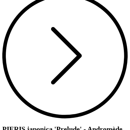
PIERIS japonica 'Prelude' - Andromède