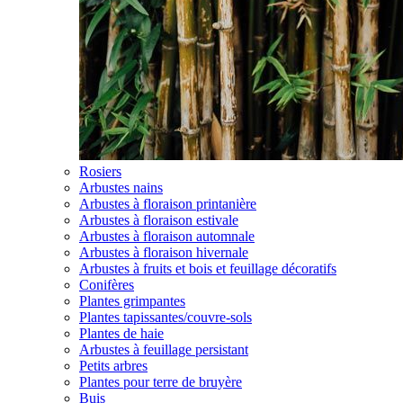
Rosiers
Arbustes nains
Arbustes à floraison printanière
Arbustes à floraison estivale
Arbustes à floraison automnale
Arbustes à floraison hivernale
Arbustes à fruits et bois et feuillage décoratifs
Conifères
Plantes grimpantes
Plantes tapissantes/couvre-sols
Plantes de haie
Arbustes à feuillage persistant
Petits arbres
Plantes pour terre de bruyère
Buis