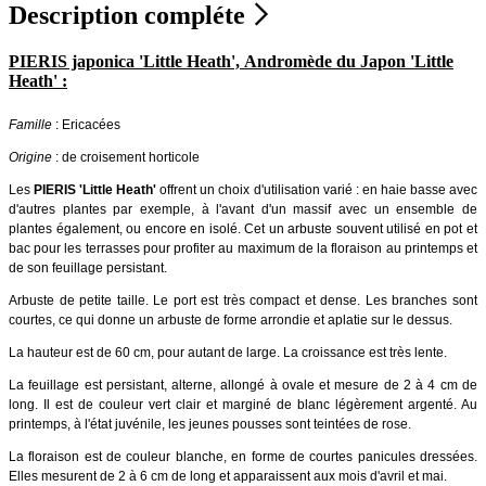
Description compléte
PIERIS japonica 'Little Heath', Andromède du Japon 'Little
Heath' :
Famille
: Ericacées
Origine
: de croisement horticole
Les
PIERIS 'Little Heath'
offrent un choix d'utilisation varié : en haie basse avec
d'autres plantes par exemple, à l'avant d'un massif avec un ensemble de
plantes également, ou encore en isolé. Cet un arbuste souvent utilisé en pot et
bac pour les terrasses pour profiter au maximum de la floraison au printemps et
de son feuillage persistant.
Arbuste de petite taille. Le port est très compact et dense. Les branches sont
courtes, ce qui donne un arbuste de forme arrondie et aplatie sur le dessus.
La hauteur est de 60 cm, pour autant de large. La croissance est très lente.
La feuillage est persistant, alterne, allongé à ovale et mesure de 2 à 4 cm de
long. Il est de couleur vert clair et marginé de blanc légèrement argenté. Au
printemps, à l'état juvénile, les jeunes pousses sont teintées de rose.
La floraison est de couleur blanche, en forme de courtes panicules dressées.
Elles mesurent de 2 à 6 cm de long et apparaissent aux mois d'avril et mai.