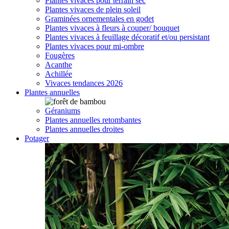
Plantes vivaces pour terrain sec
Plantes vivaces de plein soleil
Graminées ornementales en godet
Plantes vivaces à fleurs à couper/ bouquet
Plantes vivaces à feuillage décoratif et/ou persistant
Plantes vivaces pour mi-ombre
Fougères
Acanthe
Achillée
Vivaces tendances 2026
Plantes annuelles
Géraniums
Plantes annuelles retombantes
Plantes annuelles droites
Potager