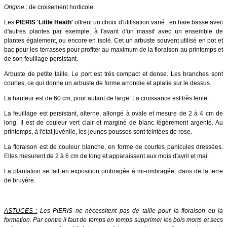
Origine
: de croisement horticole
Les
PIERIS 'Little Heath'
offrent un choix d'utilisation varié : en haie basse avec
d'autres plantes par exemple, à l'avant d'un massif avec un ensemble de
plantes également, ou encore en isolé. Cet un arbuste souvent utilisé en pot et
bac pour les terrasses pour profiter au maximum de la floraison au printemps et
de son feuillage persistant.
Arbuste de petite taille. Le port est très compact et dense. Les branches sont
courtes, ce qui donne un arbuste de forme arrondie et aplatie sur le dessus.
La hauteur est de 60 cm, pour autant de large. La croissance est très lente.
La feuillage est persistant, alterne, allongé à ovale et mesure de 2 à 4 cm de
long. Il est de couleur vert clair et marginé de blanc légèrement argenté. Au
printemps, à l'état juvénile, les jeunes pousses sont teintées de rose.
La floraison est de couleur blanche, en forme de courtes panicules dressées.
Elles mesurent de 2 à 6 cm de long et apparaissent aux mois d'avril et mai.
La plantation se fait en exposition ombragée à mi-ombragée, dans de la terre
de bruyère.
ASTUCES :
Les PIERIS ne nécessitent pas de taille pour la floraison ou la
formation. Par contre il faut de temps en temps supprimer les bois morts et secs