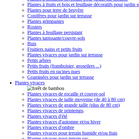
Plantes à fruits et bois et feuillage décoratifs pour jardin s
Plantes pour terre de bruyère
Conifères pour jardin sur terrasse
Plantes grimpantes
Rosiers
Plantes à feuillage persistant
Plantes tapissante/couvre-sols
Buis
Fruitiers nains et petits fruits
Plantes vivaces pour jardin sur terrasse
Petits arbres
Petits fruits (framboisier, groseilers ...)
Petits fruits en racines nues
Graminées pour jardin sur terrasse
Plantes vivaces
Plantes vivaces de rocaille et couvre-sol
Plantes vivaces de taille moyenne (de 40 à 80 cm)
Plantes vivaces de grande taille (plus de 80 cm)
Plantes vivaces de printemps
Plantes vivaces d'été
Plantes vivaces d'automne et/ou hiver
Plantes vivaces d'ombre
Plantes vivaces pour terrain humide et/ou frais
Plantes vivaces pour terrain sec