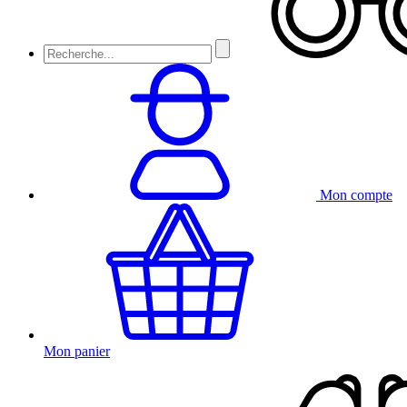
Mon compte
Mon panier