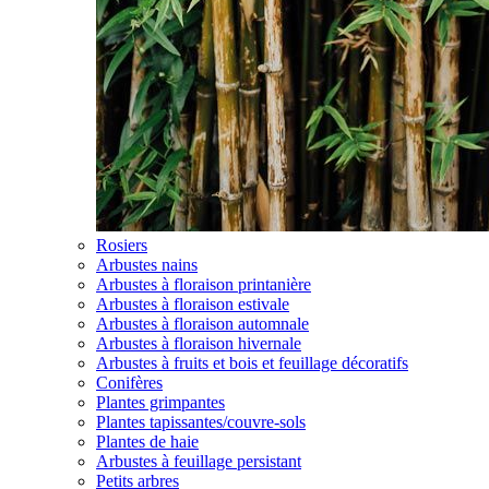
Rosiers
Arbustes nains
Arbustes à floraison printanière
Arbustes à floraison estivale
Arbustes à floraison automnale
Arbustes à floraison hivernale
Arbustes à fruits et bois et feuillage décoratifs
Conifères
Plantes grimpantes
Plantes tapissantes/couvre-sols
Plantes de haie
Arbustes à feuillage persistant
Petits arbres