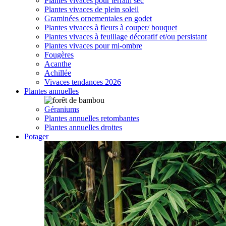
Plantes vivaces pour terrain sec
Plantes vivaces de plein soleil
Graminées ornementales en godet
Plantes vivaces à fleurs à couper/ bouquet
Plantes vivaces à feuillage décoratif et/ou persistant
Plantes vivaces pour mi-ombre
Fougères
Acanthe
Achillée
Vivaces tendances 2026
Plantes annuelles
Géraniums
Plantes annuelles retombantes
Plantes annuelles droites
Potager