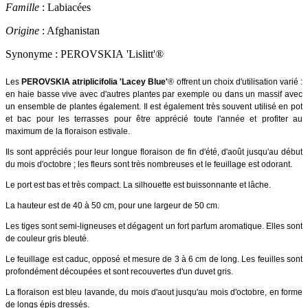
Famille
: Labiacées
Origine
: Afghanistan
Synonyme : PEROVSKIA 'Lislitt'®
Les
PEROVSKIA atriplicifolia 'Lacey Blue'
®
offrent un choix d'utilisation varié :
en haie basse vive avec d'autres plantes par exemple ou dans un massif avec
un ensemble de plantes également. Il est également très souvent utilisé en pot
et bac pour les terrasses pour être apprécié toute l'année et profiter au
maximum de la floraison estivale.
Ils sont appréciés pour leur longue floraison de fin d'été, d'août jusqu'au début
du mois d'octobre ; les fleurs sont très nombreuses et le feuillage est odorant.
Le port est bas et très compact. La silhouette est buissonnante et lâche.
La hauteur est de 40 à 50 cm, pour une largeur de 50 cm.
Les tiges sont semi-ligneuses et dégagent un fort parfum aromatique. Elles sont
de couleur gris bleuté.
Le feuillage est caduc, opposé et mesure de 3 à 6 cm de long. Les feuilles sont
profondément découpées et sont recouvertes d'un duvet gris.
La floraison est bleu lavande, du mois d'aout jusqu'au mois d'octobre, en forme
de longs épis dressés.