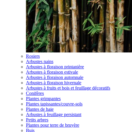
Rosiers
Arbustes nains
Arbustes à floraison printanière
Arbustes à floraison estivale
Arbustes à floraison automnale
Arbustes à floraison hivernale
Arbustes à fruits et bois et feuillage décoratifs
Conifères
Plantes grimpantes
Plantes tapissantes/couvre-sols
Plantes de haie
Arbustes à feuillage persistant
Petits arbres
Plantes pour terre de bruyère
Buis