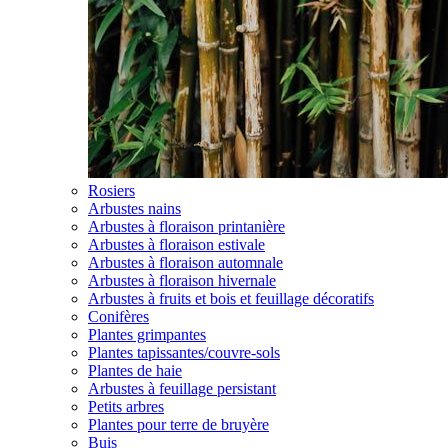
Rosiers
Arbustes nains
Arbustes à floraison printanière
Arbustes à floraison estivale
Arbustes à floraison automnale
Arbustes à floraison hivernale
Arbustes à fruits et bois et feuillage décoratifs
Conifères
Plantes grimpantes
Plantes tapissantes/couvre-sols
Plantes de haie
Arbustes à feuillage persistant
Petits arbres
Plantes pour terre de bruyère
Buis