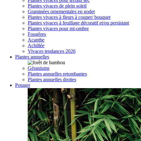
Plantes vivaces pour terrain sec
Plantes vivaces de plein soleil
Graminées ornementales en godet
Plantes vivaces à fleurs à couper/ bouquet
Plantes vivaces à feuillage décoratif et/ou persistant
Plantes vivaces pour mi-ombre
Fougères
Acanthe
Achillée
Vivaces tendances 2026
Plantes annuelles
Géraniums
Plantes annuelles retombantes
Plantes annuelles droites
Potager