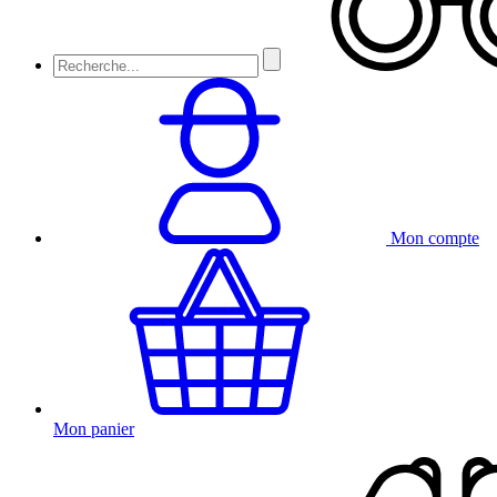
Mon compte
Mon panier