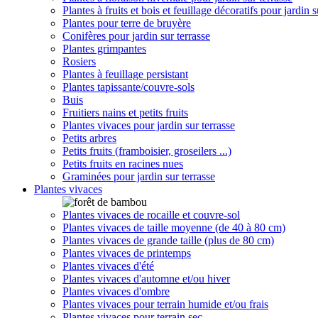
Plantes à fruits et bois et feuillage décoratifs pour jardin s
Plantes pour terre de bruyère
Conifères pour jardin sur terrasse
Plantes grimpantes
Rosiers
Plantes à feuillage persistant
Plantes tapissante/couvre-sols
Buis
Fruitiers nains et petits fruits
Plantes vivaces pour jardin sur terrasse
Petits arbres
Petits fruits (framboisier, groseilers ...)
Petits fruits en racines nues
Graminées pour jardin sur terrasse
Plantes vivaces
Plantes vivaces de rocaille et couvre-sol
Plantes vivaces de taille moyenne (de 40 à 80 cm)
Plantes vivaces de grande taille (plus de 80 cm)
Plantes vivaces de printemps
Plantes vivaces d'été
Plantes vivaces d'automne et/ou hiver
Plantes vivaces d'ombre
Plantes vivaces pour terrain humide et/ou frais
Plantes vivaces pour terrain sec