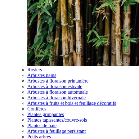
Rosiers
Arbustes nains
Arbustes à floraison printanière
Arbustes à floraison estivale
Arbustes à floraison automnale
Arbustes à floraison hivernale
Arbustes à fruits et bois et feuillage décoratifs
Conifères
Plantes grimpantes
Plantes tapissantes/couvre-sols
Plantes de haie
Arbustes à feuillage persistant
Petits arbres