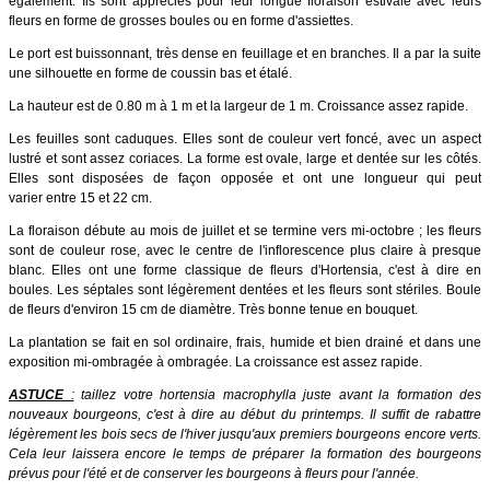
également. Ils sont appréciés pour leur longue floraison estivale avec leurs
fleurs en forme de grosses boules ou en forme d'assiettes.
Le port est buissonnant, très dense en feuillage et en branches. Il a par la suite
une silhouette en forme de coussin bas et étalé.
La hauteur est de 0.80 m à 1 m et la largeur de 1 m. Croissance assez rapide.
Les feuilles sont caduques. Elles sont de couleur vert foncé, avec un aspect
lustré et sont assez coriaces. La forme est ovale, large et dentée sur les côtés.
Elles sont disposées de façon opposée et ont une longueur qui peut
varier entre 15 et 22 cm.
La floraison débute au mois de juillet et se termine vers mi-octobre ; les fleurs
sont de couleur rose, avec le centre de l'inflorescence plus claire à presque
blanc. Elles ont une forme classique de fleurs d'Hortensia, c'est à dire en
boules.
Les séptales sont légèrement dentées et les fleurs sont stériles. Boule
de fleurs d'environ 15 cm de diamètre. Très bonne tenue en bouquet.
La plantation se fait en sol ordinaire, frais, humide et bien drainé et dans une
exposition mi-ombragée à ombragée. La croissance est assez rapide.
ASTUCE
:
taillez votre hortensia macrophylla juste avant la formation des
nouveaux bourgeons, c'est à dire au début du printemps. Il suffit de rabattre
légèrement les bois secs de l'hiver jusqu'aux premiers bourgeons encore verts.
Cela leur laissera encore le temps de préparer la formation des bourgeons
prévus pour l'été et de conserver les bourgeons à fleurs pour l'année.