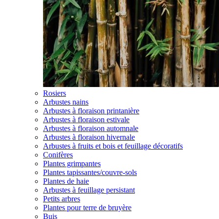
Rosiers
Arbustes nains
Arbustes à floraison printanière
Arbustes à floraison estivale
Arbustes à floraison automnale
Arbustes à floraison hivernale
Arbustes à fruits et bois et feuillage décoratifs
Conifères
Plantes grimpantes
Plantes tapissantes/couvre-sols
Plantes de haie
Arbustes à feuillage persistant
Petits arbres
Plantes pour terre de bruyère
Buis