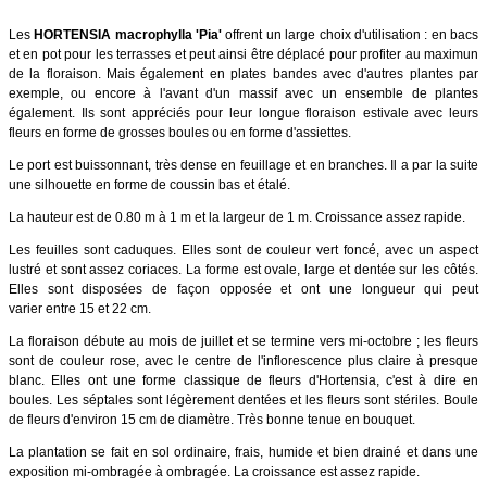
Les
HORTENSIA macrophylla 'Pia'
offrent un large choix d'utilisation : en bacs
et en pot pour les terrasses et peut ainsi être déplacé pour profiter au maximun
de la floraison. Mais également en plates bandes avec d'autres plantes par
exemple, ou encore à l'avant d'un massif avec un ensemble de plantes
également. Ils sont appréciés pour leur longue floraison estivale avec leurs
fleurs en forme de grosses boules ou en forme d'assiettes.
Le port est buissonnant, très dense en feuillage et en branches. Il a par la suite
une silhouette en forme de coussin bas et étalé.
La hauteur est de 0.80 m à 1 m et la largeur de 1 m. Croissance assez rapide.
Les feuilles sont caduques. Elles sont de couleur vert foncé, avec un aspect
lustré et sont assez coriaces. La forme est ovale, large et dentée sur les côtés.
Elles sont disposées de façon opposée et ont une longueur qui peut
varier entre 15 et 22 cm.
La floraison débute au mois de juillet et se termine vers mi-octobre ; les fleurs
sont de couleur rose, avec le centre de l'inflorescence plus claire à presque
blanc. Elles ont une forme classique de fleurs d'Hortensia, c'est à dire en
boules.
Les séptales sont légèrement dentées et les fleurs sont stériles. Boule
de fleurs d'environ 15 cm de diamètre. Très bonne tenue en bouquet.
La plantation se fait en sol ordinaire, frais, humide et bien drainé et dans une
exposition mi-ombragée à ombragée. La croissance est assez rapide.