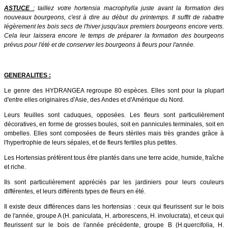
ASTUCE
:
taillez votre hortensia macrophylla juste avant la formation des
nouveaux bourgeons, c'est à dire au début du printemps. Il suffit de rabattre
légèrement les bois secs de l'hiver jusqu'aux premiers bourgeons encore verts.
Cela leur laissera encore le temps de préparer la formation des bourgeons
prévus pour l'été et de conserver les bourgeons à fleurs pour l'année.
GENERALITES :
Le genre des HYDRANGEA regroupe 80 espèces. Elles sont pour la plupart
d'entre elles originaires d'Asie, des Andes et d'Amérique du Nord.
Leurs feuilles sont caduques, opposées. Les fleurs sont particulièrement
décoratives, en forme de grosses boules, soit en pannicules terminales, soit en
ombelles. Elles sont composées de fleurs stériles mais très grandes grâce à
l'hypertrophie de leurs sépales, et de fleurs fertiles plus petites.
Les Hortensias préfèrent tous être plantés dans une terre acide, humide, fraîche
et riche.
Ils sont particulièrement appréciés par les jardiniers pour leurs couleurs
différentes, et leurs différents types de fleurs en été.
Il existe deux différences dans les hortensias : ceux qui fleurissent sur le bois
de l'année, groupe A (H. paniculata, H. arborescens, H. involucrata), et ceux qui
fleurissent sur le bois de l'année précédente, groupe B (H.quercifolia, H.