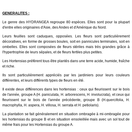
GENERALITES :
Le genre des HYDRANGEA regroupe 80 espèces. Elles sont pour la plupart
d'entre elles originaires d'Asie, des Andes et d'Amérique du Nord.
Leurs feuilles sont caduques, opposées. Les fleurs sont particulièrement
décoratives, en forme de grosses boules, soit en pannicules terminales, soit en
ombelles. Elles sont composées de fleurs stériles mais très grandes grâce à
l'hypertrophie de leurs sépales, et de fleurs fertiles plus petites.
Les Hortensias préfèrent tous être plantés dans une terre acide, humide, fraîche
et riche.
Ils sont particulièrement appréciés par les jardiniers pour leurs couleurs
différentes, et leurs différents types de fleurs en été.
Il existe deux différences dans les hortensias : ceux qui fleurissent sur le bois
de l'année, groupe A (H. paniculata, H. arborescens, H. involucrata), et ceux qui
fleurissent sur le bois de l'année précédente, groupe B (H.quercifolia, H.
macrophylla, H. aspera, H. villosa, H. serrata et H. petiolaris).
La plantation se fait généralement en situation ombragée à mi-ombragée pour
les hortensias du groupe B et en situation ensoleillée mais avec un sol tout de
même frais pour les Hortensias du groupe A.