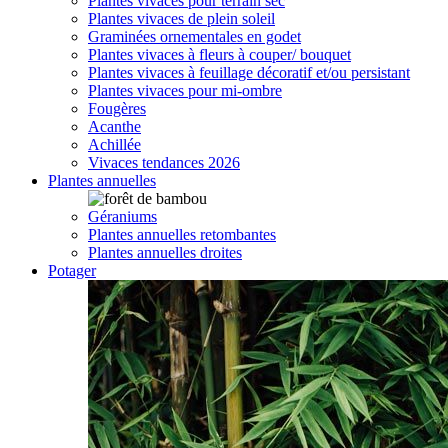
Plantes vivaces pour terrain sec
Plantes vivaces de plein soleil
Graminées ornementales en godet
Plantes vivaces à fleurs à couper/ bouquet
Plantes vivaces à feuillage décoratif et/ou persistant
Plantes vivaces pour mi-ombre
Fougères
Acanthe
Achillée
Vivaces tendances 2026
Plantes annuelles
Géraniums
Plantes annuelles retombantes
Plantes annuelles droites
Potager