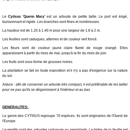
Le
Cytisus 'Quenn Mary'
est un arbuste de petite taille. Le port est érigé,
buissonnant et rigide. Les branches sont fines et nombreuses.
La hauteur est de 1.20 à 1.40 m pour une largeur de 1.8 à 2 m.
Les feuilles sont caduques, alternes et de couleur vert foncé.
Les fleurs sont de couleur jaune claire flamé de rouge orangé. Elles
apparaissent à partir du mois de mai, jusqu'à la fin du mois de juin.
Les fruits sont sous forme de gousses noires.
La plantation se fait en toute exposition et il n'y a pas d'exigence sur la nature
du sol.
Astuce : afin de conserver un arbuste très compact, il est préférable de les tailler
pour ne pas qu'ils se dégarnissent à l'intérieur et au bas.
GENERALITES:
Le genre des CYTISUS regroupe 70 espèces. Ils sont originaires de l'Ouest de
l'Europe.
Le genêts sont des arbustes caduques ou persistants. Le limbe de la feuille est