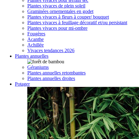
Plantes vivaces pour terrain sec
Plantes vivaces de plein soleil
Graminées ornementales en godet
Plantes vivaces à fleurs à couper/ bouquet
Plantes vivaces à feuillage décoratif et/ou persistant
Plantes vivaces pour mi-ombre
Fougères
Acanthe
Achillée
Vivaces tendances 2026
Plantes annuelles
Géraniums
Plantes annuelles retombantes
Plantes annuelles droites
Potager