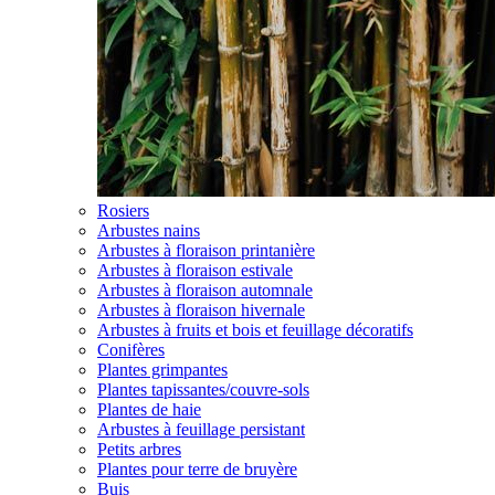
Rosiers
Arbustes nains
Arbustes à floraison printanière
Arbustes à floraison estivale
Arbustes à floraison automnale
Arbustes à floraison hivernale
Arbustes à fruits et bois et feuillage décoratifs
Conifères
Plantes grimpantes
Plantes tapissantes/couvre-sols
Plantes de haie
Arbustes à feuillage persistant
Petits arbres
Plantes pour terre de bruyère
Buis