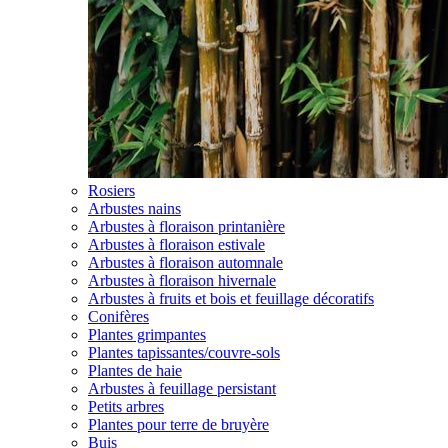
Rosiers
Arbustes nains
Arbustes à floraison printanière
Arbustes à floraison estivale
Arbustes à floraison automnale
Arbustes à floraison hivernale
Arbustes à fruits et bois et feuillage décoratifs
Conifères
Plantes grimpantes
Plantes tapissantes/couvre-sols
Plantes de haie
Arbustes à feuillage persistant
Petits arbres
Plantes pour terre de bruyère
Buis