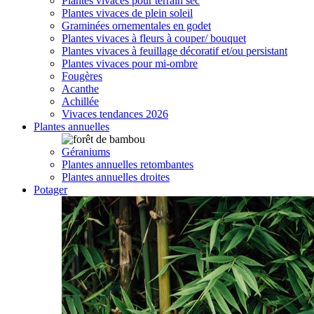
Plantes vivaces pour terrain sec
Plantes vivaces de plein soleil
Graminées ornementales en godet
Plantes vivaces à fleurs à couper/ bouquet
Plantes vivaces à feuillage décoratif et/ou persistant
Plantes vivaces pour mi-ombre
Fougères
Acanthe
Achillée
Vivaces tendances 2026
Plantes annuelles
Géraniums
Plantes annuelles retombantes
Plantes annuelles droites
Potager