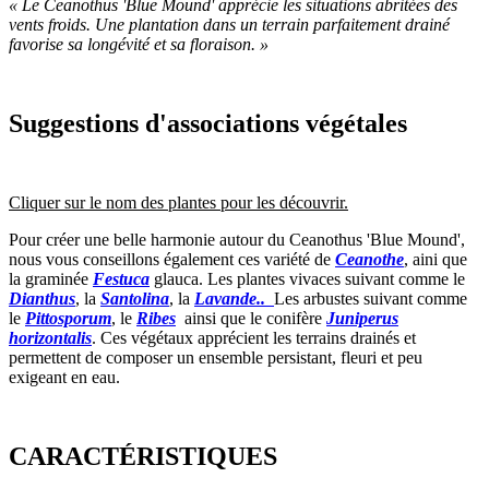
« Le Ceanothus 'Blue Mound' apprécie les situations abritées des
vents froids. Une plantation dans un terrain parfaitement drainé
favorise sa longévité et sa floraison. »
Suggestions d'associations végétales
Cliquer sur le nom des plantes pour les découvrir.
Pour créer une belle harmonie autour du Ceanothus 'Blue Mound',
nous vous conseillons également ces variété de
Ceanothe
, aini que
la graminée
Festuca
glauca. Les plantes vivaces suivant comme le
Dianthus
, la
Santolina
, la
Lavande..
Les arbustes suivant comme
le
Pittosporum
, le
Ribes
ainsi que le conifère
Juniperus
horizontalis
. Ces végétaux apprécient les terrains drainés et
permettent de composer un ensemble persistant, fleuri et peu
exigeant en eau.
CARACTÉRISTIQUES