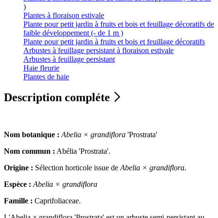
)
Plantes à floraison estivale
Plante pour petit jardin à fruits et bois et feuillage décoratifs de
faible développement (- de 1 m )
Plante pour petit jardin à fruits et bois et feuillage décoratifs
Arbustes à feuillage persistant à floraison estivale
Arbustes à feuillage persistant
Haie fleurie
Plantes de haie
Description compléte
Nom botanique :
Abelia × grandiflora
'Prostrata'
Nom commun :
Abélia 'Prostrata'.
Origine :
Sélection horticole issue de
Abelia × grandiflora
.
Espèce :
Abelia × grandiflora
Famille :
Caprifoliaceae.
L'Abelia × grandiflora 'Prostrata' est un arbuste semi-persistant au