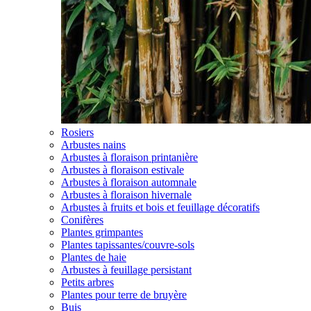
Rosiers
Arbustes nains
Arbustes à floraison printanière
Arbustes à floraison estivale
Arbustes à floraison automnale
Arbustes à floraison hivernale
Arbustes à fruits et bois et feuillage décoratifs
Conifères
Plantes grimpantes
Plantes tapissantes/couvre-sols
Plantes de haie
Arbustes à feuillage persistant
Petits arbres
Plantes pour terre de bruyère
Buis