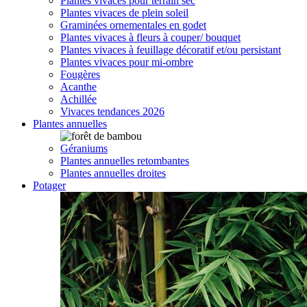
Plantes vivaces pour terrain sec
Plantes vivaces de plein soleil
Graminées ornementales en godet
Plantes vivaces à fleurs à couper/ bouquet
Plantes vivaces à feuillage décoratif et/ou persistant
Plantes vivaces pour mi-ombre
Fougères
Acanthe
Achillée
Vivaces tendances 2026
Plantes annuelles
Géraniums
Plantes annuelles retombantes
Plantes annuelles droites
Potager