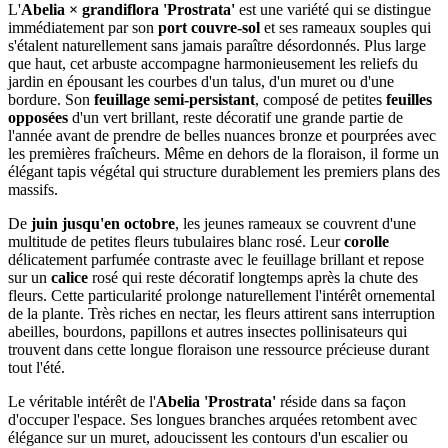
L'
Abelia × grandiflora 'Prostrata'
est une variété qui se distingue
immédiatement par son
port couvre-sol
et ses rameaux souples qui
s'étalent naturellement sans jamais paraître désordonnés. Plus large
que haut, cet arbuste accompagne harmonieusement les reliefs du
jardin en épousant les courbes d'un talus, d'un muret ou d'une
bordure. Son
feuillage semi-persistant
, composé de petites
feuilles
opposées
d'un vert brillant, reste décoratif une grande partie de
l'année avant de prendre de belles nuances bronze et pourprées avec
les premières fraîcheurs. Même en dehors de la floraison, il forme un
élégant tapis végétal qui structure durablement les premiers plans des
massifs.
De
juin jusqu'en octobre
, les jeunes rameaux se couvrent d'une
multitude de petites fleurs tubulaires blanc rosé. Leur
corolle
délicatement parfumée contraste avec le feuillage brillant et repose
sur un
calice
rosé qui reste décoratif longtemps après la chute des
fleurs. Cette particularité prolonge naturellement l'intérêt ornemental
de la plante. Très riches en nectar, les fleurs attirent sans interruption
abeilles, bourdons, papillons et autres insectes pollinisateurs qui
trouvent dans cette longue floraison une ressource précieuse durant
tout l'été.
Le véritable intérêt de l'
Abelia 'Prostrata'
réside dans sa façon
d'occuper l'espace. Ses longues branches arquées retombent avec
élégance sur un muret, adoucissent les contours d'un escalier ou