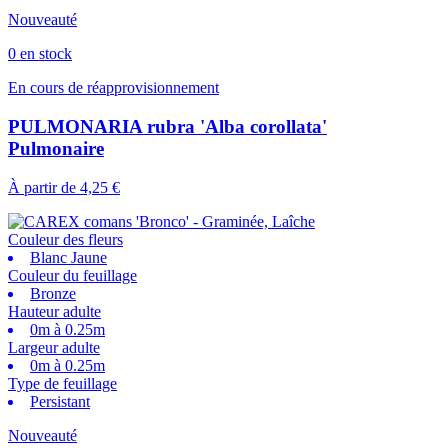
Nouveauté
0 en stock
En cours de réapprovisionnement
PULMONARIA rubra 'Alba corollata'
Pulmonaire
À partir de
4,25 €
Couleur des fleurs
Blanc Jaune
Couleur du feuillage
Bronze
Hauteur adulte
0m à 0.25m
Largeur adulte
0m à 0.25m
Type de feuillage
Persistant
Nouveauté