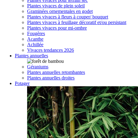
Plantes vivaces pour terrain sec
Plantes vivaces de plein soleil
Graminées ornementales en godet
Plantes vivaces à fleurs à couper/ bouquet
Plantes vivaces à feuillage décoratif et/ou persistant
Plantes vivaces pour mi-ombre
Fougères
Acanthe
Achillée
Vivaces tendances 2026
Plantes annuelles
Géraniums
Plantes annuelles retombantes
Plantes annuelles droites
Potager