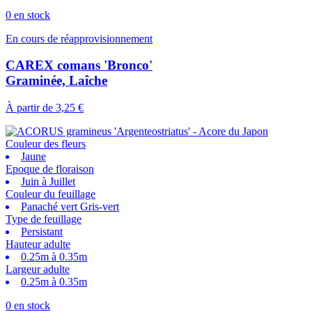
0 en stock
En cours de réapprovisionnement
CAREX comans 'Bronco'
Graminée, Laîche
À partir de
3,25 €
Couleur des fleurs
Jaune
Epoque de floraison
Juin à Juillet
Couleur du feuillage
Panaché vert Gris-vert
Type de feuillage
Persistant
Hauteur adulte
0.25m à 0.35m
Largeur adulte
0.25m à 0.35m
0 en stock