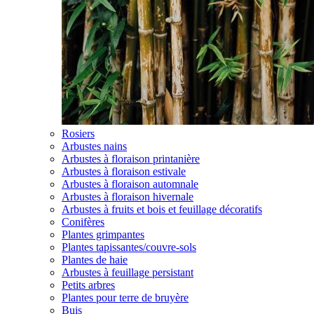
Rosiers
Arbustes nains
Arbustes à floraison printanière
Arbustes à floraison estivale
Arbustes à floraison automnale
Arbustes à floraison hivernale
Arbustes à fruits et bois et feuillage décoratifs
Conifères
Plantes grimpantes
Plantes tapissantes/couvre-sols
Plantes de haie
Arbustes à feuillage persistant
Petits arbres
Plantes pour terre de bruyère
Buis