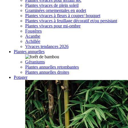
Plantes vivaces pour terrain sec
Plantes vivaces de plein soleil
Graminées ornementales en godet
Plantes vivaces à fleurs à couper/ bouquet
Plantes vivaces à feuillage décoratif et/ou persistant
Plantes vivaces pour mi-ombre
Fougères
Acanthe
Achillée
Vivaces tendances 2026
Plantes annuelles
Géraniums
Plantes annuelles retombantes
Plantes annuelles droites
Potager