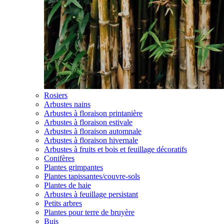
Rosiers
Arbustes nains
Arbustes à floraison printanière
Arbustes à floraison estivale
Arbustes à floraison automnale
Arbustes à floraison hivernale
Arbustes à fruits et bois et feuillage décoratifs
Conifères
Plantes grimpantes
Plantes tapissantes/couvre-sols
Plantes de haie
Arbustes à feuillage persistant
Petits arbres
Plantes pour terre de bruyère
Buis