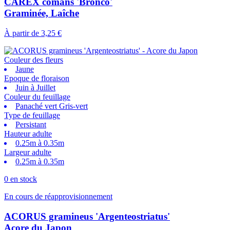
CAREX comans 'Bronco'
Graminée, Laîche
À partir de
3,25 €
Couleur des fleurs
Jaune
Epoque de floraison
Juin à Juillet
Couleur du feuillage
Panaché vert Gris-vert
Type de feuillage
Persistant
Hauteur adulte
0.25m à 0.35m
Largeur adulte
0.25m à 0.35m
0 en stock
En cours de réapprovisionnement
ACORUS gramineus 'Argenteostriatus'
Acore du Japon