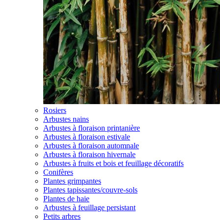
Rosiers
Arbustes nains
Arbustes à floraison printanière
Arbustes à floraison estivale
Arbustes à floraison automnale
Arbustes à floraison hivernale
Arbustes à fruits et bois et feuillage décoratifs
Conifères
Plantes grimpantes
Plantes tapissantes/couvre-sols
Plantes de haie
Arbustes à feuillage persistant
Petits arbres