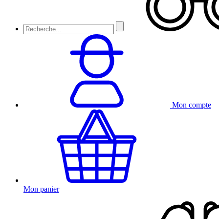
Mon compte
Mon panier