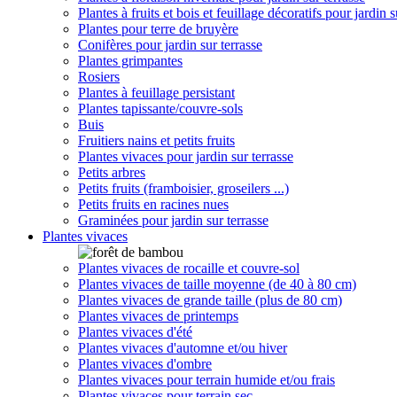
Plantes à fruits et bois et feuillage décoratifs pour jardin s
Plantes pour terre de bruyère
Conifères pour jardin sur terrasse
Plantes grimpantes
Rosiers
Plantes à feuillage persistant
Plantes tapissante/couvre-sols
Buis
Fruitiers nains et petits fruits
Plantes vivaces pour jardin sur terrasse
Petits arbres
Petits fruits (framboisier, groseilers ...)
Petits fruits en racines nues
Graminées pour jardin sur terrasse
Plantes vivaces
Plantes vivaces de rocaille et couvre-sol
Plantes vivaces de taille moyenne (de 40 à 80 cm)
Plantes vivaces de grande taille (plus de 80 cm)
Plantes vivaces de printemps
Plantes vivaces d'été
Plantes vivaces d'automne et/ou hiver
Plantes vivaces d'ombre
Plantes vivaces pour terrain humide et/ou frais
Plantes vivaces pour terrain sec