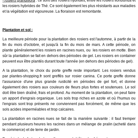
- rosiers grandiflora
: ce sont des rosiers hybrides, entre les rosiers floribunda et
les rosiers hybrides de Thé. Ce sont également les plus résistants aux maladies
et la végétation est vigoureuse. La floraison est remontante.
Plantation et sol :
La meilleure période pour la plantation des rosiers est l'automne, à partir de la
fin du mois d'octobre, et jusqu'à la fin du mois de mars. A cette période, on
plante généralement les rosiers en racines nues, ou les rosiers en motte. Bien
sûr la plantation se fait en dehors des périodes de gel. Les rosiers en container
peuvent eux être plantés durant toute l'année (en dehors des périodes de gel).
A la plantation, le choix du porte greffe reste important. Les rosiers vendus
par plantes-shopping.fr sont greffés sur rosier canina. Ce porte greffe donne
l'assurance d'une plus grande rusticité en périodes de gel fort, et donne
également des rosiers aux couleurs de fleurs plus fortes et soutenues. Le sol
doit être bien draîné, frais et profond. Au moment de la plantation, on peut faire
un apport d'engrais organique. Les sols trop riches en azote et où l'humus ou
l'engrais sont trop présents ne conviennent pas forcément, de même que les
sols acides imperméables et trop calcaires.
La plantation en racines nues se fait de la manière suivante : il faut tremper
pendant plusieurs heures les racines dans un mélange de pralin (acheté dans
le commerce) et de terre de jardin.