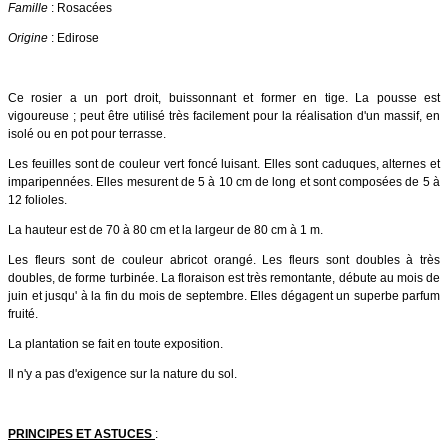
Famille
: Rosacées
Origine
: Edirose
Ce rosier a un port droit, buissonnant et former en tige. La pousse est
vigoureuse ; peut être utilisé très facilement pour la réalisation d'un massif, en
isolé ou en pot pour terrasse.
Les feuilles sont de couleur vert foncé luisant. Elles sont caduques, alternes et
imparipennées. Elles mesurent de 5 à 10 cm de long et sont composées de 5 à
12 folioles.
La hauteur est de 70 à 80 cm et la largeur de 80 cm à 1 m.
Les fleurs sont de couleur abricot orangé. Les fleurs sont doubles à très
doubles, de forme turbinée. La floraison est très remontante, débute au mois de
juin et jusqu' à la fin du mois de septembre. Elles dégagent un superbe parfum
fruité.
La plantation se fait en toute exposition.
Il n'y a pas d'exigence sur la nature du sol.
PRINCIPES ET ASTUCES
: