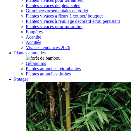
Plantes vivaces pour terrain sec
Plantes vivaces de plein soleil
Graminées ornementales en godet
Plantes vivaces à fleurs à couper/ bouquet
Plantes vivaces à feuillage décoratif et/ou persistant
Plantes vivaces pour mi-ombre
Fougères
Acanthe
Achillée
Vivaces tendances 2026
Plantes annuelles
Géraniums
Plantes annuelles retombantes
Plantes annuelles droites
Potager