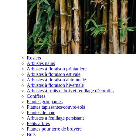
Rosiers
Arbustes nains
Arbustes à floraison printanière
Arbustes à floraison estivale
Arbustes à floraison automnale
Arbustes à floraison hivernale
Arbustes à fruits et bois et feuillage décoratifs
Conifères
Plantes grimpantes
Plantes tapissantes/couvre-sols
Plantes de haie
Arbustes à feuillage persistant
Petits arbres
Plantes pour terre de bruyère
Buis