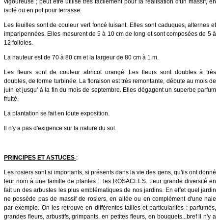
vigoureuse ; peut être utilisé très facilement pour la réalisation d'un massif, en
isolé ou en pot pour terrasse.
Les feuilles sont de couleur vert foncé luisant. Elles sont caduques, alternes et
imparipennées. Elles mesurent de 5 à 10 cm de long et sont composées de 5 à
12 folioles.
La hauteur est de 70 à 80 cm et la largeur de 80 cm à 1 m.
Les fleurs sont de couleur abricot orangé. Les fleurs sont doubles à très
doubles, de forme turbinée. La floraison est très remontante, débute au mois de
juin et jusqu' à la fin du mois de septembre. Elles dégagent un superbe parfum
fruité.
La plantation se fait en toute exposition.
Il n'y a pas d'exigence sur la nature du sol.
PRINCIPES ET ASTUCES
:
Les rosiers sont si importants, si présents dans la vie des gens, qu'ils ont donné
leur nom à une famille de plantes : les ROSACEES. Leur grande diversité en
fait un des arbustes les plus emblématiques de nos jardins. En effet quel jardin
ne possède pas de massif de rosiers, en allée ou en complément d'une haie
par exemple. On les retrouve en différentes tailles et particularités : parfumés,
grandes fleurs, arbustifs, grimpants, en petites fleurs, en bouquets...bref il n'y a