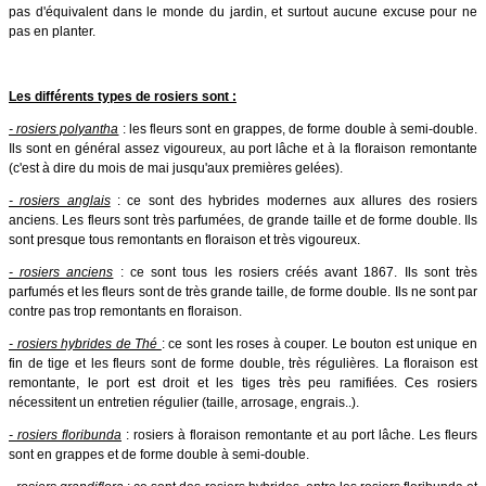
pas d'équivalent dans le monde du jardin, et surtout aucune excuse pour ne
pas en planter.
Les différents types de rosiers sont :
- rosiers polyantha
: les fleurs sont en grappes, de forme double à semi-double.
Ils sont en général assez vigoureux, au port lâche et à la floraison remontante
(c'est à dire du mois de mai jusqu'aux premières gelées).
- rosiers anglais
: ce sont des hybrides modernes aux allures des rosiers
anciens. Les fleurs sont très parfumées, de grande taille et de forme double. Ils
sont presque tous remontants en floraison et très vigoureux.
- rosiers anciens
: ce sont tous les rosiers créés avant 1867. Ils sont très
parfumés et les fleurs sont de très grande taille, de forme double. Ils ne sont par
contre pas trop remontants en floraison.
- rosiers hybrides de Thé
: ce sont les roses à couper. Le bouton est unique en
fin de tige et les fleurs sont de forme double, très régulières. La floraison est
remontante, le port est droit et les tiges très peu ramifiées. Ces rosiers
nécessitent un entretien régulier (taille, arrosage, engrais..).
- rosiers floribunda
: rosiers à floraison remontante et au port lâche. Les fleurs
sont en grappes et de forme double à semi-double.