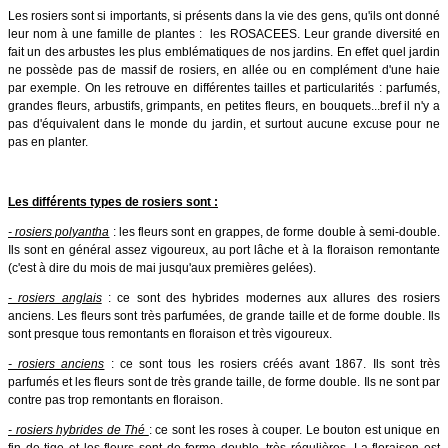
Les rosiers sont si importants, si présents dans la vie des gens, qu'ils ont donné
leur nom à une famille de plantes : les ROSACEES. Leur grande diversité en
fait un des arbustes les plus emblématiques de nos jardins. En effet quel jardin
ne possède pas de massif de rosiers, en allée ou en complément d'une haie
par exemple. On les retrouve en différentes tailles et particularités : parfumés,
grandes fleurs, arbustifs, grimpants, en petites fleurs, en bouquets...bref il n'y a
pas d'équivalent dans le monde du jardin, et surtout aucune excuse pour ne
pas en planter.
Les différents types de rosiers sont :
- rosiers polyantha
: les fleurs sont en grappes, de forme double à semi-double.
Ils sont en général assez vigoureux, au port lâche et à la floraison remontante
(c'est à dire du mois de mai jusqu'aux premières gelées).
- rosiers anglais
: ce sont des hybrides modernes aux allures des rosiers
anciens. Les fleurs sont très parfumées, de grande taille et de forme double. Ils
sont presque tous remontants en floraison et très vigoureux.
- rosiers anciens
: ce sont tous les rosiers créés avant 1867. Ils sont très
parfumés et les fleurs sont de très grande taille, de forme double. Ils ne sont par
contre pas trop remontants en floraison.
- rosiers hybrides de Thé
: ce sont les roses à couper. Le bouton est unique en
fin de tige et les fleurs sont de forme double, très régulières. La floraison est