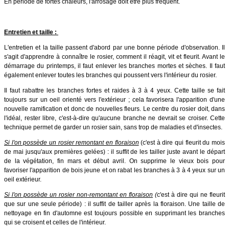
En période de fortes chaleurs, l'arrosage doit être plus fréquent.
Entretien et taille :
L'entretien et la taille passent d'abord par une bonne période d'observation. Il
s'agit d'apprendre à connaître le rosier, comment il réagit, vit et fleurit. Avant le
démarrage du printemps, il faut enlever les branches mortes et sèches. Il faut
également enlever toutes les branches qui poussent vers l'intérieur du rosier.
Il faut rabattre les branches fortes et raides à 3 à 4 yeux. Cette taille se fait
toujours sur un oeil orienté vers l'extérieur ; cela favorisera l'apparition d'une
nouvelle ramification et donc de nouvelles fleurs. Le centre du rosier doit, dans
l'idéal, rester libre, c'est-à-dire qu'aucune branche ne devrait se croiser. Cette
technique permet de garder un rosier sain, sans trop de maladies et d'insectes.
Si l'on possède un rosier remontant en floraison
(c'est à dire qui fleurit du mois
de mai jusqu'aux premières gelées) : il suffit de les tailler juste avant le départ
de la végétation, fin mars et début avril. On supprime le vieux bois pour
favoriser l'apparition de bois jeune et on rabat les branches à 3 à 4 yeux sur un
oeil extérieur.
Si l'on possède un rosier non-remontant en floraison
(
c'est à dire qui ne fleurit
que sur une seule période) : il suffit de tailler après la floraison. Une taille de
nettoyage en fin d'automne est toujours possible en supprimant les branches
qui se croisent et celles de l'intérieur.