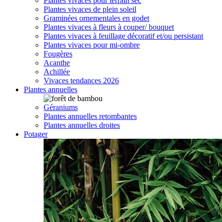
Plantes vivaces pour terrain sec
Plantes vivaces de plein soleil
Graminées ornementales en godet
Plantes vivaces à fleurs à couper/ bouquet
Plantes vivaces à feuillage décoratif et/ou persistant
Plantes vivaces pour mi-ombre
Fougères
Acanthe
Achillée
Vivaces tendances 2026
Plantes annuelles
Géraniums
Plantes annuelles retombantes
Plantes annuelles droites
Potager