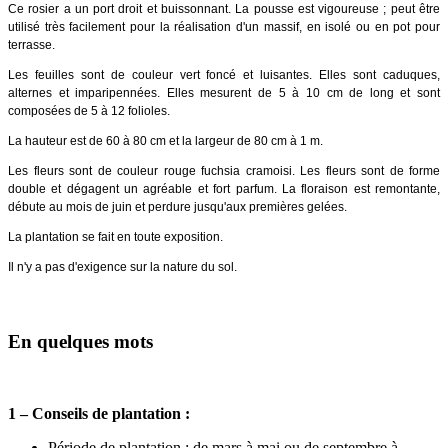
Ce rosier a un port droit et buissonnant. La pousse est vigoureuse ; peut être
utilisé très facilement pour la réalisation d'un massif, en isolé ou en pot pour
terrasse.
Les feuilles sont de couleur vert foncé et luisantes. Elles sont caduques,
alternes et imparipennées. Elles mesurent de 5 à 10 cm de long et sont
composées de 5 à 12 folioles.
La hauteur est de 60 à 80 cm et la largeur de 80 cm à 1 m.
Les fleurs sont de couleur rouge fuchsia cramoisi. Les fleurs sont de forme
double et dégagent un agréable et fort parfum. La floraison est remontante,
débute au mois de juin et perdure jusqu'aux premières gelées.
La plantation se fait en toute exposition.
Il n'y a pas d'exigence sur la nature du sol.
En quelques mots
1 – Conseils de plantation :
Période de plantation : de mars à mai ou de septembre à