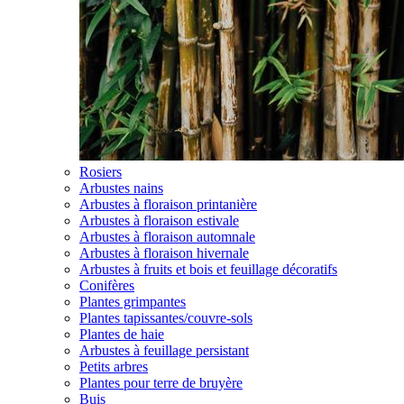
Rosiers
Arbustes nains
Arbustes à floraison printanière
Arbustes à floraison estivale
Arbustes à floraison automnale
Arbustes à floraison hivernale
Arbustes à fruits et bois et feuillage décoratifs
Conifères
Plantes grimpantes
Plantes tapissantes/couvre-sols
Plantes de haie
Arbustes à feuillage persistant
Petits arbres
Plantes pour terre de bruyère
Buis