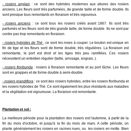
- rosiers anglais
: ce sont des hybrides modernes aux allures des rosiers
anciens. Les fleurs sont très parfumées, de grande taille et de forme double. Ils
sont presque tous remontants en floraison et très vigoureux.
- rosiers anciens
: ce sont tous les rosiers créés avant 1867. Ils sont très
parfumés et les fleurs sont de très grande taille, de forme double. Ils ne sont par
contre pas trop remontants en floraison.
- rosiers hybrides de Thé
: ce sont les roses à couper. Le bouton est unique en
fin de tige et les fleurs sont de forme double, très régulières. La floraison est
remontante, le port est droit et les tiges très peu ramifiées. Ces rosiers
nécessitent un entretien régulier (taille, arrosage, engrais..).
- rosiers floribunda
: rosiers à floraison remontante et au port lâche. Les fleurs
sont en grappes et de forme double à semi-double.
- rosiers grandiflora
: ce sont des rosiers hybrides, entre les rosiers floribunda et
les rosiers hybrides de Thé. Ce sont également les plus résistants aux maladies
et la végétation est vigoureuse. La floraison est remontante.
Plantation et sol :
La meilleure période pour la plantation des rosiers est l'automne, à partir de la
fin du mois d'octobre, et jusqu'à la fin du mois de mars. A cette période, on
plante généralement les rosiers en racines nues, ou les rosiers en motte. Bien