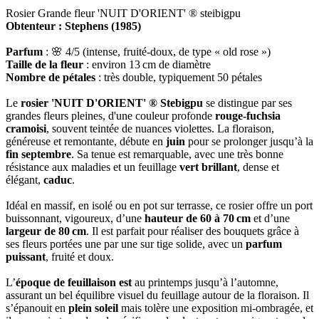
Rosier Grande fleur 'NUIT D'ORIENT' ® steibigpu
Obtenteur : Stephens (1985)
Parfum
: 🌸 4/5 (intense, fruité‑doux, de type « old rose »)
Taille de la fleur
: environ 13 cm de diamètre
Nombre de pétales
: très double, typiquement 50 pétales
Le
rosier 'NUIT D'ORIENT' ® Stebigpu
se distingue par ses
grandes fleurs pleines, d'une couleur profonde
rouge‑fuchsia
cramoisi
, souvent teintée de nuances violettes. La floraison,
généreuse et remontante, débute en
juin
pour se prolonger jusqu’à la
fin septembre
. Sa tenue est remarquable, avec une très bonne
résistance aux maladies et un feuillage
vert brillant
, dense et
élégant,
caduc
.
Idéal en massif, en isolé ou en pot sur terrasse, ce rosier offre un port
buissonnant, vigoureux, d’une
hauteur de 60 à 70 cm
et d’une
largeur de 80 cm
. Il est parfait pour réaliser des bouquets grâce à
ses fleurs portées une par une sur tige solide, avec un
parfum
puissant
, fruité et doux.
L’
époque de feuillaison est
au printemps jusqu’à l’automne,
assurant un bel équilibre visuel du feuillage autour de la floraison. Il
s’épanouit en
plein soleil
mais tolère une exposition mi‑ombragée, et