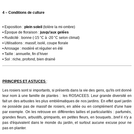
4 – Conditions de culture
• Exposition :
plein soleil
(tolère la mi-ombre)
• Époque de floraison :
jusqu’aux gelées
• Rusticité : bonne (-15 °C à -20 °C selon climat)
• Utilisations : massif, isolé, coupe florale
• Arrosage : modéré et régulier en été
• Taille : annuelle, fin d’hiver
• Sol : riche, profond, bien drainé
PRINCIPES ET ASTUCES
:
Les rosiers sont si importants, si présents dans la vie des gens, qu'ils ont donné
leur nom à une famille de plantes : les ROSACEES. Leur grande diversité en
fait un des arbustes les plus emblématiques de nos jardins. En effet quel jardin
ne possède pas de massif de rosiers, en allée ou en complément d'une haie
par exemple. On les retrouve en différentes tailles et particularités : parfumés,
grandes fleurs, arbustifs, grimpants, en petites fleurs, en bouquets...bref il n'y a
pas d'équivalent dans le monde du jardin, et surtout aucune excuse pour ne
pas en planter.