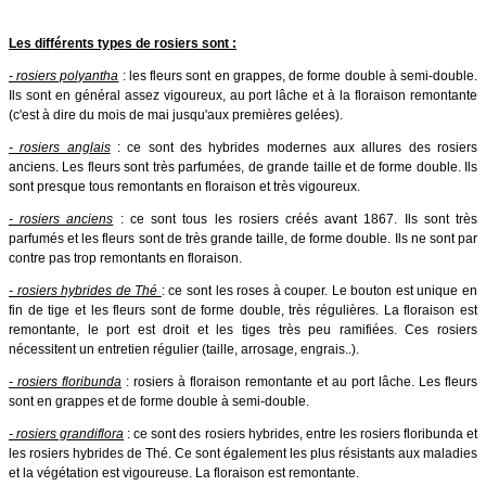
Les différents types de rosiers sont :
- rosiers polyantha
: les fleurs sont en grappes, de forme double à semi-double.
Ils sont en général assez vigoureux, au port lâche et à la floraison remontante
(c'est à dire du mois de mai jusqu'aux premières gelées).
- rosiers anglais
: ce sont des hybrides modernes aux allures des rosiers
anciens. Les fleurs sont très parfumées, de grande taille et de forme double. Ils
sont presque tous remontants en floraison et très vigoureux.
- rosiers anciens
: ce sont tous les rosiers créés avant 1867. Ils sont très
parfumés et les fleurs sont de très grande taille, de forme double. Ils ne sont par
contre pas trop remontants en floraison.
- rosiers hybrides de Thé
: ce sont les roses à couper. Le bouton est unique en
fin de tige et les fleurs sont de forme double, très régulières. La floraison est
remontante, le port est droit et les tiges très peu ramifiées. Ces rosiers
nécessitent un entretien régulier (taille, arrosage, engrais..).
- rosiers floribunda
: rosiers à floraison remontante et au port lâche. Les fleurs
sont en grappes et de forme double à semi-double.
- rosiers grandiflora
: ce sont des rosiers hybrides, entre les rosiers floribunda et
les rosiers hybrides de Thé. Ce sont également les plus résistants aux maladies
et la végétation est vigoureuse. La floraison est remontante.