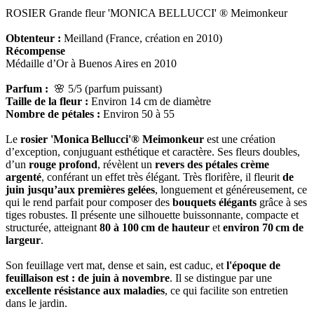
ROSIER Grande fleur 'MONICA BELLUCCI' ® Meimonkeur
Obtenteur :
Meilland (France, création en 2010)
Récompense
Médaille d’Or à Buenos Aires en 2010
Parfum :
🌸 5/5 (parfum puissant)
Taille de la fleur :
Environ 14 cm de diamètre
Nombre de pétales :
Environ 50 à 55
Le
rosier 'Monica Bellucci'® Meimonkeur
est une création
d’exception, conjuguant esthétique et caractère. Ses fleurs doubles,
d’un
rouge profond
, révèlent un
revers des pétales crème
argenté
, conférant un effet très élégant. Très florifère, il fleurit
de
juin jusqu’aux premières gelées
, longuement et généreusement, ce
qui le rend parfait pour composer des
bouquets élégants
grâce à ses
tiges robustes. Il présente une silhouette buissonnante, compacte et
structurée, atteignant
80 à 100 cm de hauteur
et
environ 70 cm de
largeur
.
Son feuillage vert mat, dense et sain, est caduc, et
l'époque de
feuillaison est : de juin à novembre
. Il se distingue par une
excellente résistance aux maladies
, ce qui facilite son entretien
dans le jardin.