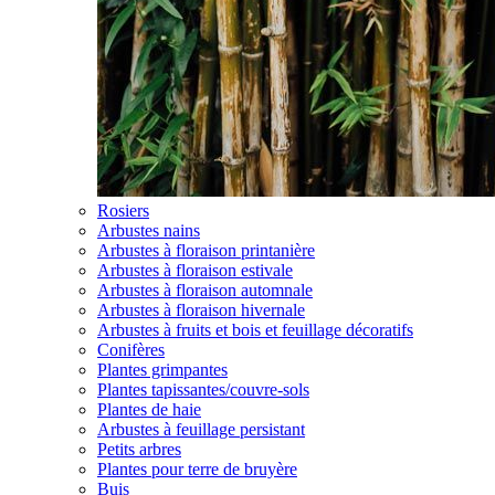
Rosiers
Arbustes nains
Arbustes à floraison printanière
Arbustes à floraison estivale
Arbustes à floraison automnale
Arbustes à floraison hivernale
Arbustes à fruits et bois et feuillage décoratifs
Conifères
Plantes grimpantes
Plantes tapissantes/couvre-sols
Plantes de haie
Arbustes à feuillage persistant
Petits arbres
Plantes pour terre de bruyère
Buis