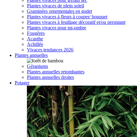
Plantes vivaces pour terrain sec
Plantes vivaces de plein soleil
Graminées ornementales en godet
Plantes vivaces à fleurs à couper/ bouquet
Plantes vivaces à feuillage décoratif et/ou persistant
Plantes vivaces pour mi-ombre
Fougères
Acanthe
Achillée
Vivaces tendances 2026
Plantes annuelles
Géraniums
Plantes annuelles retombantes
Plantes annuelles droites
Potager