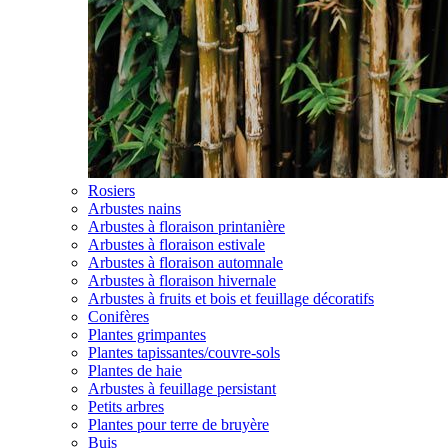
Rosiers
Arbustes nains
Arbustes à floraison printanière
Arbustes à floraison estivale
Arbustes à floraison automnale
Arbustes à floraison hivernale
Arbustes à fruits et bois et feuillage décoratifs
Conifères
Plantes grimpantes
Plantes tapissantes/couvre-sols
Plantes de haie
Arbustes à feuillage persistant
Petits arbres
Plantes pour terre de bruyère
Buis