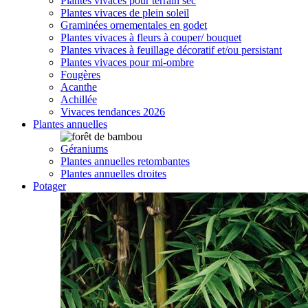
Plantes vivaces pour terrain sec
Plantes vivaces de plein soleil
Graminées ornementales en godet
Plantes vivaces à fleurs à couper/ bouquet
Plantes vivaces à feuillage décoratif et/ou persistant
Plantes vivaces pour mi-ombre
Fougères
Acanthe
Achillée
Vivaces tendances 2026
Plantes annuelles
Géraniums
Plantes annuelles retombantes
Plantes annuelles droites
Potager