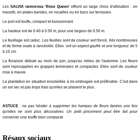
Les
SALVIA nemorosa 'Rose Queen'
offrent un large choix d'utilisation : en
massifs, en plates-bandes, en rocailles ou en bacs sur terrasses.
Le port est touffu, compact et buissonnant.
La hauteur est de 0.40 à 0.50 m, pour une largeur de 0.50 m.
Le feuillage est caduc. Les feuilles sont de couleur vert foncé, très nombreuses
et de forme ovale à lancéolée. Elles ont un aspect gaufré et une longueur de 5
à 10 cm.
La floraison débute au mois de juin, jusqu'au milieu de l'automne. Les fleurs
sont reprouppées en grappes terminales et compactes. Elles sont de couleur
rose à mauve.
La plantation en situation ensoleillée à mi-ombragée est préférable. C'est dans
un sol sec et pas trops frais qu'elles se plaisent le plus.
ASTUCE
:
ne pas hésiter à supprimer les hampes de fleurs fanées une fois
qu'elles ne sont plus décoratives. Un petit pincement peut être fait pour
conserver une touffe bien compacte.
Résaux sociaux