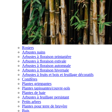
Rosiers
Arbustes nains
Arbustes à floraison printanière
Arbustes à floraison estivale
Arbustes à floraison automnale
Arbustes à floraison hivernale
Arbustes à fruits et bois et feuillage décoratifs
Conifères
Plantes grimpantes
Plantes tapissantes/couvre-sols
Plantes de haie
Arbustes à feuillage persistant
Petits arbres
Plantes pour terre de bruyère
Buis