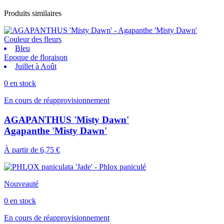
Produits similaires
Couleur des fleurs
Bleu
Epoque de floraison
Juillet à Août
0 en stock
En cours de réapprovisionnement
AGAPANTHUS 'Misty Dawn'
Agapanthe 'Misty Dawn'
À partir de
6,75 €
Nouveauté
0 en stock
En cours de réapprovisionnement