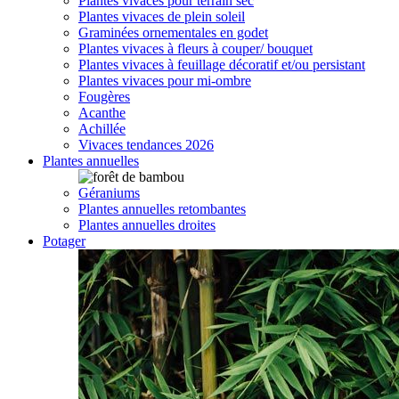
Plantes vivaces pour terrain sec
Plantes vivaces de plein soleil
Graminées ornementales en godet
Plantes vivaces à fleurs à couper/ bouquet
Plantes vivaces à feuillage décoratif et/ou persistant
Plantes vivaces pour mi-ombre
Fougères
Acanthe
Achillée
Vivaces tendances 2026
Plantes annuelles
Géraniums
Plantes annuelles retombantes
Plantes annuelles droites
Potager