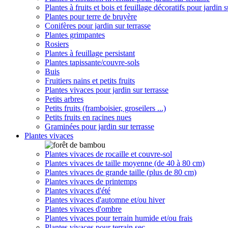
Plantes à fruits et bois et feuillage décoratifs pour jardin s
Plantes pour terre de bruyère
Conifères pour jardin sur terrasse
Plantes grimpantes
Rosiers
Plantes à feuillage persistant
Plantes tapissante/couvre-sols
Buis
Fruitiers nains et petits fruits
Plantes vivaces pour jardin sur terrasse
Petits arbres
Petits fruits (framboisier, groseilers ...)
Petits fruits en racines nues
Graminées pour jardin sur terrasse
Plantes vivaces
Plantes vivaces de rocaille et couvre-sol
Plantes vivaces de taille moyenne (de 40 à 80 cm)
Plantes vivaces de grande taille (plus de 80 cm)
Plantes vivaces de printemps
Plantes vivaces d'été
Plantes vivaces d'automne et/ou hiver
Plantes vivaces d'ombre
Plantes vivaces pour terrain humide et/ou frais
Plantes vivaces pour terrain sec