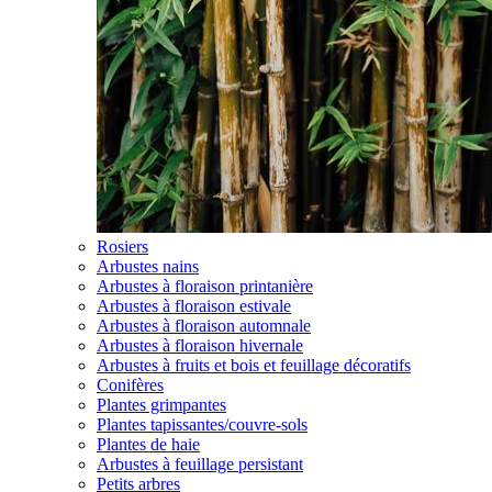
Rosiers
Arbustes nains
Arbustes à floraison printanière
Arbustes à floraison estivale
Arbustes à floraison automnale
Arbustes à floraison hivernale
Arbustes à fruits et bois et feuillage décoratifs
Conifères
Plantes grimpantes
Plantes tapissantes/couvre-sols
Plantes de haie
Arbustes à feuillage persistant
Petits arbres