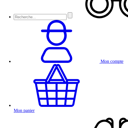
Mon compte
Mon panier