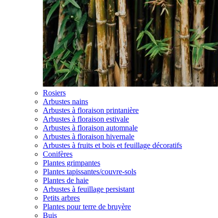
Rosiers
Arbustes nains
Arbustes à floraison printanière
Arbustes à floraison estivale
Arbustes à floraison automnale
Arbustes à floraison hivernale
Arbustes à fruits et bois et feuillage décoratifs
Conifères
Plantes grimpantes
Plantes tapissantes/couvre-sols
Plantes de haie
Arbustes à feuillage persistant
Petits arbres
Plantes pour terre de bruyère
Buis