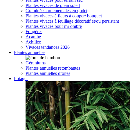
Plantes vivaces pour terrain sec
Plantes vivaces de plein soleil
Graminées ornementales en godet
Plantes vivaces à fleurs à couper/ bouquet
Plantes vivaces à feuillage décoratif et/ou persistant
Plantes vivaces pour mi-ombre
Fougères
Acanthe
Achillée
Vivaces tendances 2026
Plantes annuelles
Géraniums
Plantes annuelles retombantes
Plantes annuelles droites
Potager