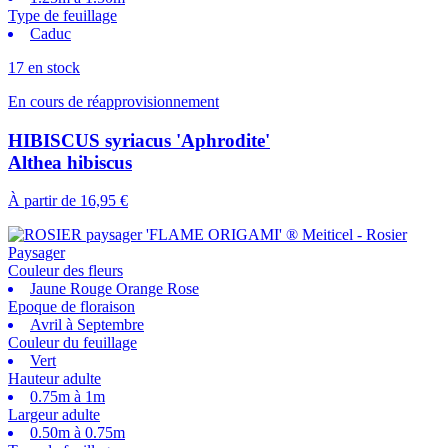
Type de feuillage
Caduc
17 en stock
En cours de réapprovisionnement
HIBISCUS syriacus 'Aphrodite'
Althea hibiscus
À partir de
16,95 €
Couleur des fleurs
Jaune Rouge Orange Rose
Epoque de floraison
Avril à Septembre
Couleur du feuillage
Vert
Hauteur adulte
0.75m à 1m
Largeur adulte
0.50m à 0.75m