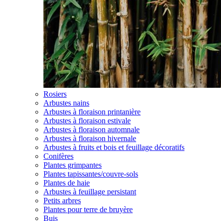
Rosiers
Arbustes nains
Arbustes à floraison printanière
Arbustes à floraison estivale
Arbustes à floraison automnale
Arbustes à floraison hivernale
Arbustes à fruits et bois et feuillage décoratifs
Conifères
Plantes grimpantes
Plantes tapissantes/couvre-sols
Plantes de haie
Arbustes à feuillage persistant
Petits arbres
Plantes pour terre de bruyère
Buis