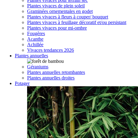
Plantes vivaces pour terrain sec
Plantes vivaces de plein soleil
Graminées ornementales en godet
Plantes vivaces à fleurs à couper/ bouquet
Plantes vivaces à feuillage décoratif et/ou persistant
Plantes vivaces pour mi-ombre
Fougères
Acanthe
Achillée
Vivaces tendances 2026
Plantes annuelles
Géraniums
Plantes annuelles retombantes
Plantes annuelles droites
Potager