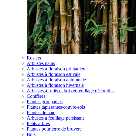
Rosiers
Arbustes nains
Arbustes à floraison printanière
Arbustes à floraison estivale
Arbustes à floraison automnale
Arbustes à floraison hivernale
Arbustes à fruits et bois et feuillage décoratifs
Conifères
Plantes grimpantes
Plantes tapissantes/couvre-sols
Plantes de haie
Arbustes à feuillage persistant
Petits arbres
Plantes pour terre de bruyère
Buis