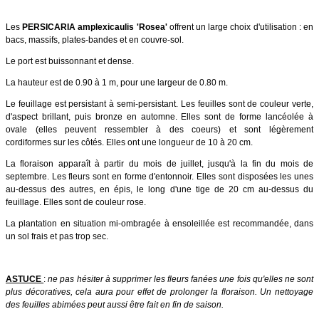
Les
PERSICARIA amplexicaulis 'Rosea'
offrent un large choix d'utilisation : en
bacs, massifs, plates-bandes et en couvre-sol.
Le port est buissonnant et dense.
La hauteur est de 0.90 à 1 m, pour une largeur de 0.80 m.
Le feuillage est persistant à semi-persistant. Les feuilles sont de couleur verte,
d'aspect brillant, puis bronze en automne. Elles sont de forme lancéolée à
ovale (elles peuvent ressembler à des coeurs) et sont légèrement
cordiformes sur les côtés. Elles ont une longueur de 10 à 20 cm.
La floraison apparaît à partir du mois de juillet, jusqu'à la fin du mois de
septembre. Les fleurs sont en forme d'entonnoir. Elles sont disposées les unes
au-dessus des autres, en épis, le long d'une tige de 20 cm au-dessus du
feuillage. Elles sont de couleur rose.
La plantation en situation mi-ombragée à ensoleillée est recommandée, dans
un sol frais et pas trop sec.
ASTUCE
:
ne pas hésiter à supprimer les fleurs fanées une fois qu'elles ne sont
plus décoratives, cela aura pour effet de prolonger la floraison. Un nettoyage
des feuilles abimées peut aussi être fait en fin de saison.