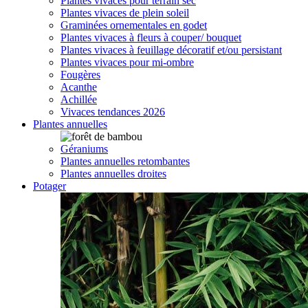
Plantes vivaces pour terrain sec
Plantes vivaces de plein soleil
Graminées ornementales en godet
Plantes vivaces à fleurs à couper/ bouquet
Plantes vivaces à feuillage décoratif et/ou persistant
Plantes vivaces pour mi-ombre
Fougères
Acanthe
Achillée
Vivaces tendances 2026
Plantes annuelles
Géraniums
Plantes annuelles retombantes
Plantes annuelles droites
Potager