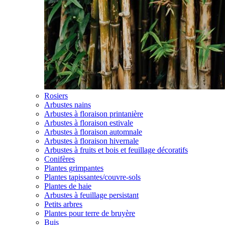
Rosiers
Arbustes nains
Arbustes à floraison printanière
Arbustes à floraison estivale
Arbustes à floraison automnale
Arbustes à floraison hivernale
Arbustes à fruits et bois et feuillage décoratifs
Conifères
Plantes grimpantes
Plantes tapissantes/couvre-sols
Plantes de haie
Arbustes à feuillage persistant
Petits arbres
Plantes pour terre de bruyère
Buis