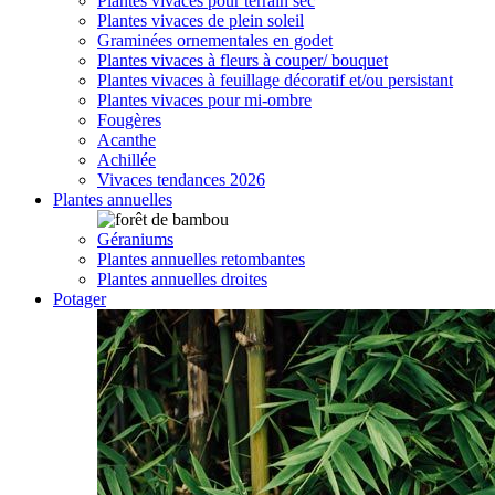
Plantes vivaces pour terrain sec
Plantes vivaces de plein soleil
Graminées ornementales en godet
Plantes vivaces à fleurs à couper/ bouquet
Plantes vivaces à feuillage décoratif et/ou persistant
Plantes vivaces pour mi-ombre
Fougères
Acanthe
Achillée
Vivaces tendances 2026
Plantes annuelles
Géraniums
Plantes annuelles retombantes
Plantes annuelles droites
Potager