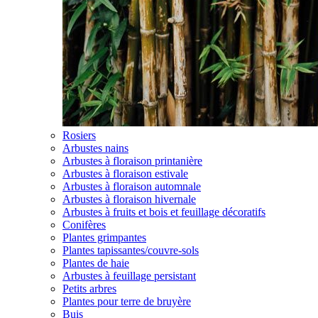
Rosiers
Arbustes nains
Arbustes à floraison printanière
Arbustes à floraison estivale
Arbustes à floraison automnale
Arbustes à floraison hivernale
Arbustes à fruits et bois et feuillage décoratifs
Conifères
Plantes grimpantes
Plantes tapissantes/couvre-sols
Plantes de haie
Arbustes à feuillage persistant
Petits arbres
Plantes pour terre de bruyère
Buis