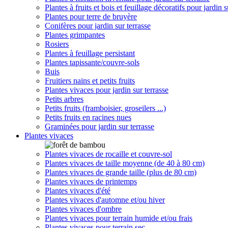
Plantes à fruits et bois et feuillage décoratifs pour jardin s
Plantes pour terre de bruyère
Conifères pour jardin sur terrasse
Plantes grimpantes
Rosiers
Plantes à feuillage persistant
Plantes tapissante/couvre-sols
Buis
Fruitiers nains et petits fruits
Plantes vivaces pour jardin sur terrasse
Petits arbres
Petits fruits (framboisier, groseilers ...)
Petits fruits en racines nues
Graminées pour jardin sur terrasse
Plantes vivaces
Plantes vivaces de rocaille et couvre-sol
Plantes vivaces de taille moyenne (de 40 à 80 cm)
Plantes vivaces de grande taille (plus de 80 cm)
Plantes vivaces de printemps
Plantes vivaces d'été
Plantes vivaces d'automne et/ou hiver
Plantes vivaces d'ombre
Plantes vivaces pour terrain humide et/ou frais
Plantes vivaces pour terrain sec