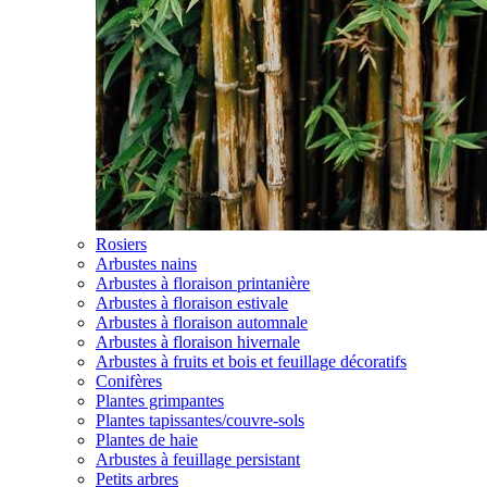
Rosiers
Arbustes nains
Arbustes à floraison printanière
Arbustes à floraison estivale
Arbustes à floraison automnale
Arbustes à floraison hivernale
Arbustes à fruits et bois et feuillage décoratifs
Conifères
Plantes grimpantes
Plantes tapissantes/couvre-sols
Plantes de haie
Arbustes à feuillage persistant
Petits arbres