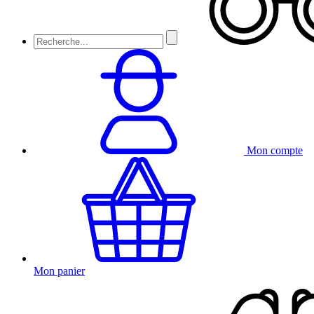
Mon compte
Mon panier