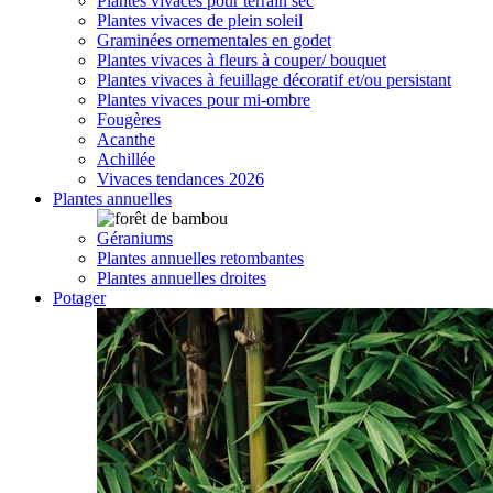
Plantes vivaces pour terrain sec
Plantes vivaces de plein soleil
Graminées ornementales en godet
Plantes vivaces à fleurs à couper/ bouquet
Plantes vivaces à feuillage décoratif et/ou persistant
Plantes vivaces pour mi-ombre
Fougères
Acanthe
Achillée
Vivaces tendances 2026
Plantes annuelles
Géraniums
Plantes annuelles retombantes
Plantes annuelles droites
Potager