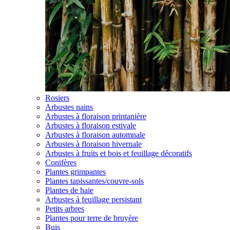
Rosiers
Arbustes nains
Arbustes à floraison printanière
Arbustes à floraison estivale
Arbustes à floraison automnale
Arbustes à floraison hivernale
Arbustes à fruits et bois et feuillage décoratifs
Conifères
Plantes grimpantes
Plantes tapissantes/couvre-sols
Plantes de haie
Arbustes à feuillage persistant
Petits arbres
Plantes pour terre de bruyère
Buis