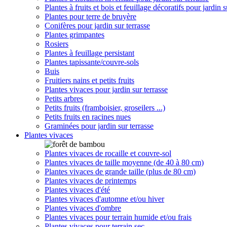
Plantes à fruits et bois et feuillage décoratifs pour jardin s
Plantes pour terre de bruyère
Conifères pour jardin sur terrasse
Plantes grimpantes
Rosiers
Plantes à feuillage persistant
Plantes tapissante/couvre-sols
Buis
Fruitiers nains et petits fruits
Plantes vivaces pour jardin sur terrasse
Petits arbres
Petits fruits (framboisier, groseilers ...)
Petits fruits en racines nues
Graminées pour jardin sur terrasse
Plantes vivaces
Plantes vivaces de rocaille et couvre-sol
Plantes vivaces de taille moyenne (de 40 à 80 cm)
Plantes vivaces de grande taille (plus de 80 cm)
Plantes vivaces de printemps
Plantes vivaces d'été
Plantes vivaces d'automne et/ou hiver
Plantes vivaces d'ombre
Plantes vivaces pour terrain humide et/ou frais
Plantes vivaces pour terrain sec