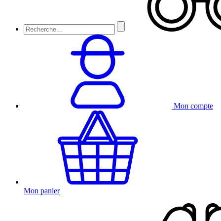
Mon compte
Mon panier