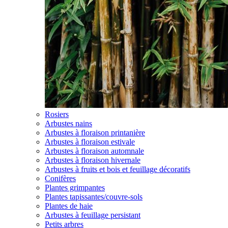
Rosiers
Arbustes nains
Arbustes à floraison printanière
Arbustes à floraison estivale
Arbustes à floraison automnale
Arbustes à floraison hivernale
Arbustes à fruits et bois et feuillage décoratifs
Conifères
Plantes grimpantes
Plantes tapissantes/couvre-sols
Plantes de haie
Arbustes à feuillage persistant
Petits arbres